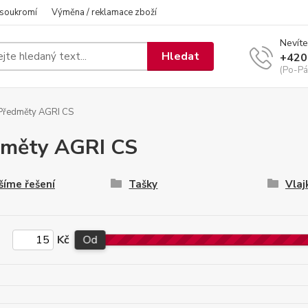
 soukromí
Výměna / reklamace zboží
Nevíte
Hledat
+420
(Po-Pá
Předměty AGRI CS
dměty AGRI CS
šíme řešení
Tašky
Vlaj
Kč
Od