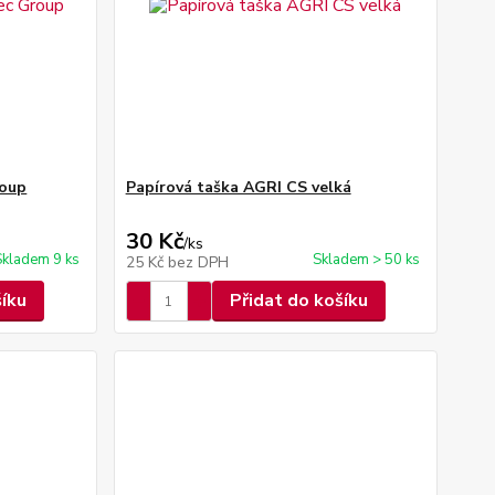
roup
Papírová taška AGRI CS velká
30 Kč
/
ks
Skladem 9 ks
Skladem > 50 ks
25 Kč
bez DPH
šíku
Přidat do košíku