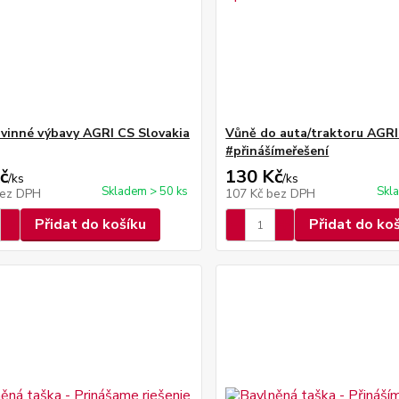
vinné výbavy AGRI CS Slovakia
Vůně do auta/traktoru AGRI
#přinášímeřešení
č
130 Kč
/
ks
/
ks
Skladem > 50 ks
Skl
ez DPH
107 Kč
bez DPH
Přidat do košíku
Přidat do ko