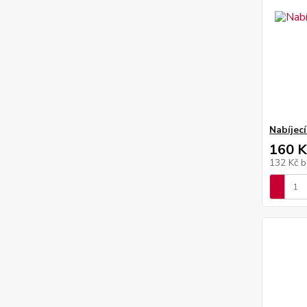
Nabíjec
160 K
132 Kč
b