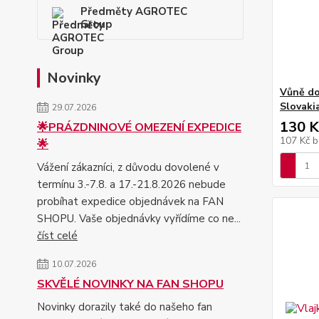
Předměty AGROTEC
Group
Novinky
Vůně do
Slovaki
29.07.2026
130 K
🌟PRÁZDNINOVÉ OMEZENÍ EXPEDICE
107 Kč
b
🌟
Vážení zákazníci, z důvodu dovolené v
termínu 3.-7.8. a 17.-21.8.2026 nebude
probíhat expedice objednávek na FAN
SHOPU. Vaše objednávky vyřídíme co ne...
číst celé
10.07.2026
SKVĚLÉ NOVINKY NA FAN SHOPU
Novinky dorazily také do našeho fan