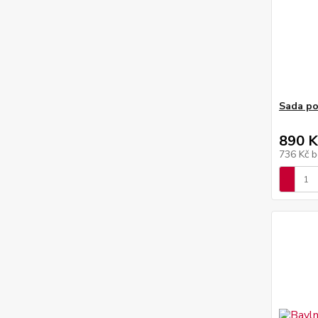
Sada po
890 K
736 Kč
b