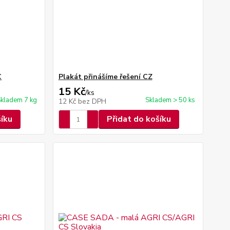
C
Plakát přinášíme řešení CZ
15 Kč
/
ks
kladem 7 kg
Skladem > 50 ks
12 Kč
bez DPH
šíku
Přidat do košíku