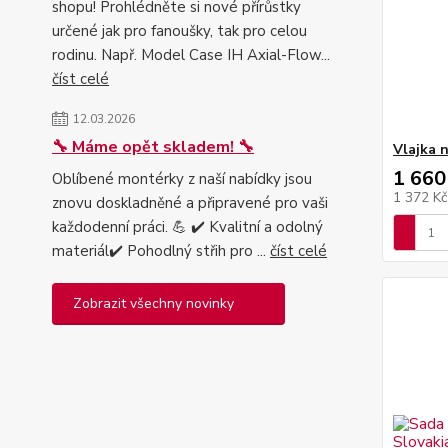
shopu! Prohlédněte si nové přírůstky
určené jak pro fanoušky, tak pro celou
rodinu. Např. Model Case IH Axial-Flow...
číst celé
12.03.2026
🔧 Máme opět skladem! 🔧
Vlajka 
1 660
Oblíbené montérky z naší nabídky jsou
1 372 K
znovu doskladněné a připravené pro vaši
každodenní práci. 💪 ✔️ Kvalitní a odolný
materiál✔️ Pohodlný střih pro ...
číst celé
Zobrazit všechny novinky