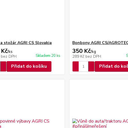
na stožár AGRI CS Slovakia
Bonbony AGRI CS/AGROTE
 Kč
350 Kč
/
ks
/
kg
Skladem 20 ks
S
č
bez DPH
289 Kč
bez DPH
Přidat do košíku
Přidat do ko