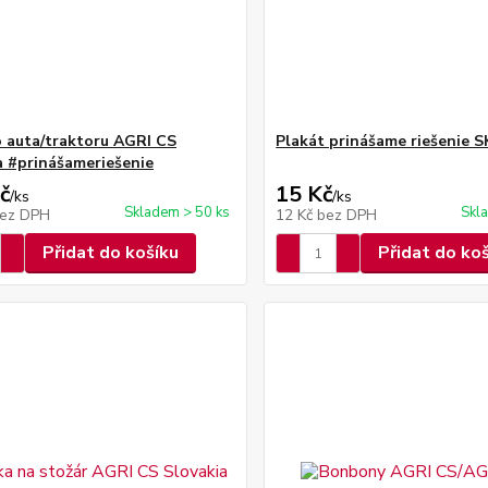
 auta/traktoru AGRI CS
Plakát prinášame riešenie S
a #prinášameriešenie
č
15 Kč
/
ks
/
ks
Skladem > 50 ks
Skl
ez DPH
12 Kč
bez DPH
Přidat do košíku
Přidat do ko