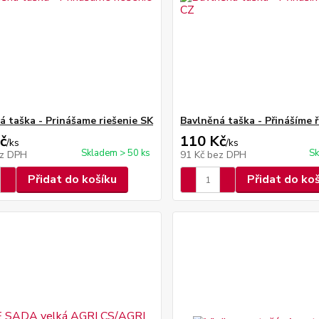
á taška - Prinášame riešenie SK
Bavlněná taška - Přinášíme 
č
110 Kč
/
ks
/
ks
Skladem > 50 ks
Sk
z DPH
91 Kč
bez DPH
Přidat do košíku
Přidat do ko