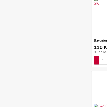
Bavlněn
110 K
91 Kč
be