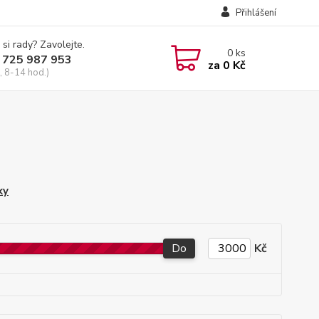
Přihlášení
 si rady? Zavolejte.
0
ks
 725 987 953
za
0 Kč
, 8-14 hod.)
ky
Do
Kč