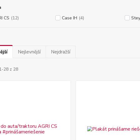
a
I CS
(12)
Case IH
(4)
Stey
ější
Nejlevnější
Nejdražší
1-28 z 28