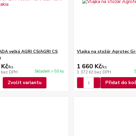
ADA velká AGRI CS/AGRI CS
Vlajka na stožár Agrotec G
a
 Kč
1 660 Kč
/
ks
/
ks
Skladem > 50 ks
č
bez DPH
1 372 Kč
bez DPH
Zvolit variantu
Přidat do ko