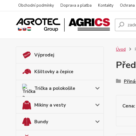
Obchodní podmínky
Doprava a platba
Kontakty
Ochrana
Úvod
Výprodej
Pře
Kšiltovky a čepice
Přiná
Trička a polokošile
Mikiny a vesty
Cena:
Bundy