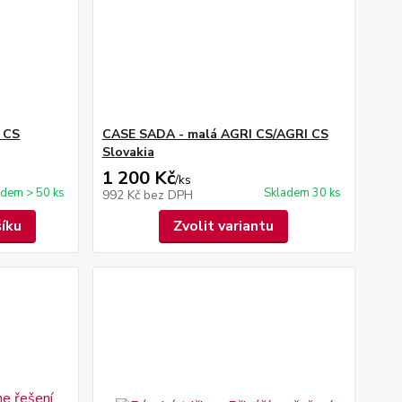
 CS
CASE SADA - malá AGRI CS/AGRI CS
Slovakia
1 200 Kč
/
ks
adem > 50 ks
Skladem 30 ks
992 Kč
bez DPH
šíku
Zvolit variantu