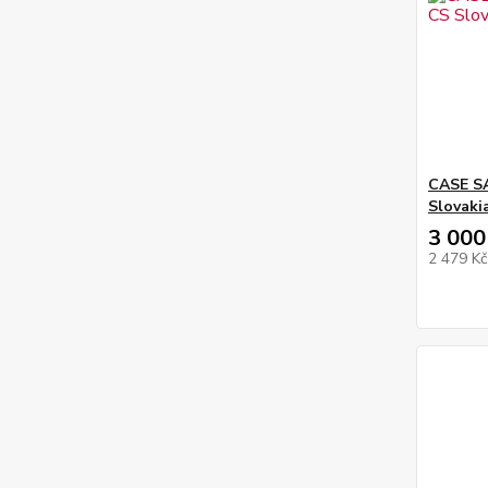
CASE S
Slovaki
3 000
2 479 K