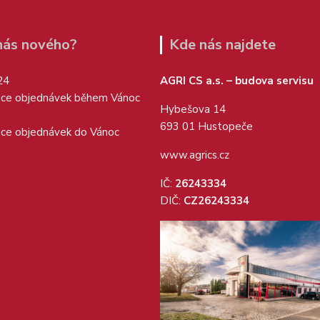
 nás nového?
Kde nás najdete
24
AGRI CS a.s. – budova servisu
ice objednávek během Vánoc
Hybešova 14
693 01 Hustopeče
ice objednávek do Vánoc
www.agrics.cz
IČ:
26243334
DIČ:
CZ26243334