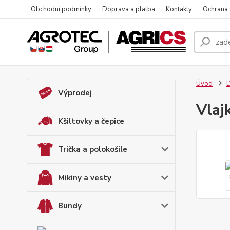
Obchodní podmínky
Doprava a platba
Kontakty
Ochrana
Úvod
D
Výprodej
Vlaj
Kšiltovky a čepice
Trička a polokošile
Mikiny a vesty
Bundy