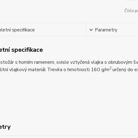
Číslo p
etní specifikace
Parametry
tní specifikace
 stožár s horním ramenem, svisle vztyčená vlajka s obrubovým š
2
litní vlajkový materiál Trevíra o hmotnosti 160 g/m
určený do e
etry