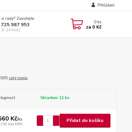
Přihlášení
 si rady? Zavolejte.
0
ks
 725 987 953
za
0 Kč
, 8-14 hod.)
 2005
celý popis
tupnost
Skladem 11 ks
660 Kč
/
ks
Přidat do košíku
72 Kč
bez DPH