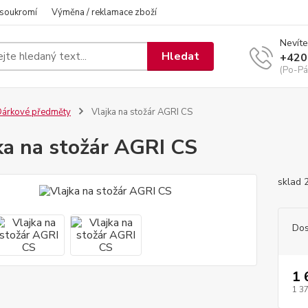
 soukromí
Výměna / reklamace zboží
Nevíte
Hledat
+420
(Po-Pá
árkové předměty
Vlajka na stožár AGRI CS
ka na stožár AGRI CS
sklad
Dos
1 
1 3