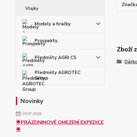
Značk
Vlajky
Modely a hračky
Prospekty
Zboží 
Předměty AGRI CS
Dárk
Předměty AGROTEC
Group
Novinky
29.07.2026
🌟PRÁZDNINOVÉ OMEZENÍ EXPEDICE
🌟