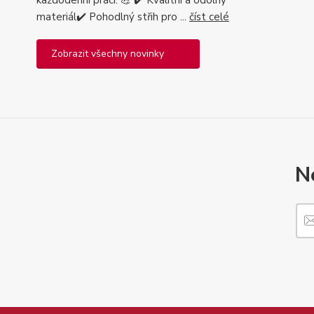
každodenní práci. 💪 ✔️ Kvalitní a odolný
materiál✔️ Pohodlný střih pro ...
číst celé
Zobrazit všechny novinky
N