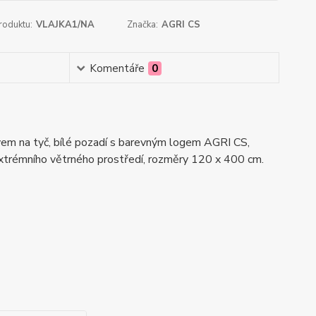
roduktu:
VLAJKA1/NA
Značka:
AGRI CS
Komentáře
0
vem na tyč, bílé pozadí s barevným logem AGRI CS,
xtrémního větrného prostředí, rozměry 120 x 400 cm.