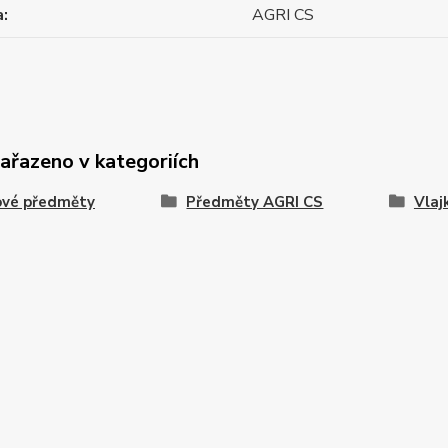
a
AGRI CS
zařazeno v kategoriích
ové předměty
Předměty AGRI CS
Vlaj