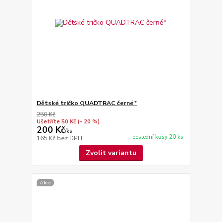
Dětské tričko QUADTRAC černé*
250 Kč
Ušetříte 50 Kč
(- 20 %)
200 Kč
/
ks
poslední kusy 20 ks
165 Kč
bez DPH
Zvolit variantu
Akce