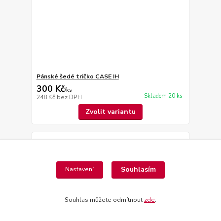
Pánské šedé tričko CASE IH
300 Kč
/
ks
Skladem 20 ks
248 Kč
bez DPH
Zvolit variantu
Souhlasím
Nastavení
Souhlas můžete odmítnout
zde
.