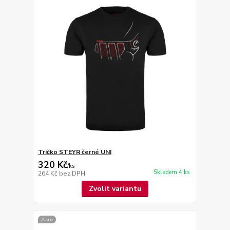
Tričko STEYR černé UNI
320 Kč
/
ks
Skladem 4 ks
264 Kč
bez DPH
Zvolit variantu
Akce