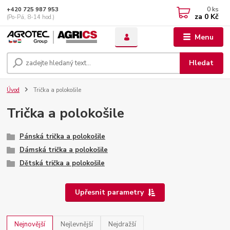
0
ks
+420 725 987 953
za
0 Kč
(Po-Pá, 8-14 hod.)
Menu
Hledat
Úvod
Trička a polokošile
Trička a polokošile
Pánská trička a polokošile
Dámská trička a polokošile
Dětská trička a polokošile
Upřesnit parametry
Nejnovější
Nejlevnější
Nejdražší