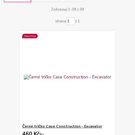
Zobrazuji 1-39 z 39
strana
z 1
Novinka
Černé tričko Case Construction - Excavator
460 Kč
/
ks