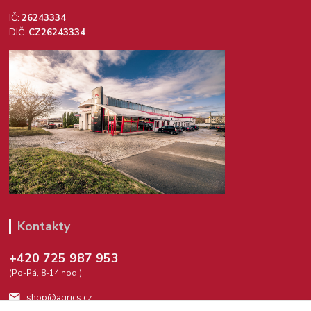
IČ:
26243334
DIČ:
CZ26243334
Kontakty
+420 725 987 953
(Po-Pá, 8-14 hod.)
shop@agrics.cz