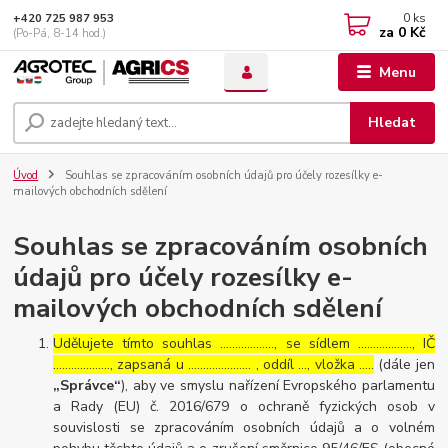
0
ks
+420 725 987 953
za
0 Kč
(Po-Pá, 8-14 hod.)
Menu
Hledat
Úvod
Souhlas se zpracováním osobních údajů pro účely rozesílky e-
mailových obchodních sdělení
Souhlas se zpracováním osobních
údajů pro účely rozesílky e-
mailových obchodních sdělení
Udělujete tímto souhlas ……………..., se sídlem ………………, IČ
………………., zapsaná u ………………… , oddíl …, vložka …..
(dále jen
„Správce“
), aby ve smyslu nařízení Evropského parlamentu
a Rady (EU) č. 2016/679 o ochraně fyzických osob v
souvislosti se zpracováním osobních údajů a o volném