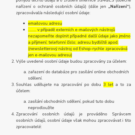
pohybu těchto údajů a o zrušení směrnice 95/46/ES (obecné
nařízení o ochraně osobních údajů) (dále jen
„Nařízení“
),
zpracovával/a následující osobní údaje:
emailovou adresu
……… v případě externích e-mailových nástrojů
nezapomeňte doplnit případné další údaje jako jméno
a příjmení; telefonní číslo; adresu bydliště apod.
(newsletterový nástroj od Eshop-rychle zpracovává
jen e-mailovou adresu)
Výše uvedené osobní údaje budou zpracovány za účelem:
zařazení do databáze pro zasílání online obchodních
sdělení.
Souhlas udělujete na zpracování po dobu
3 let
a to za
účelem:
zasílání obchodních sdělení, pokud tuto dobu
neprodloužíte
Zpracování osobních údajů je prováděno Správcem
osobních údajů, osobní údaje však mohou zpracovávat i tito
zpracovatelé: