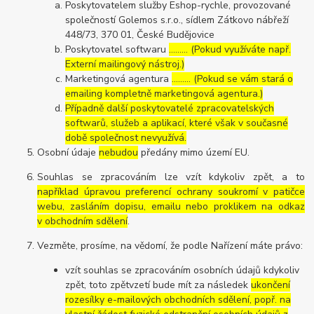
Poskytovatelem služby Eshop-rychle, provozované
společností Golemos s.r.o., sídlem Zátkovo nábřeží
448/73, 370 01, České Budějovice
Poskytovatel softwaru
……… (Pokud využíváte např.
Externí mailingový nástroj.)
Marketingová agentura
……… (Pokud se vám stará o
emailing kompletně marketingová agentura.)
Případně další poskytovatelé zpracovatelských
softwarů, služeb a aplikací, které však v současné
době společnost nevyužívá.
Osobní údaje
nebudou
předány mimo území EU.
Souhlas se zpracováním lze vzít kdykoliv zpět, a to
například úpravou preferencí ochrany soukromí v patičce
webu, zasláním dopisu, emailu nebo proklikem na odkaz
v obchodním sdělení
.
Vezměte, prosíme, na vědomí, že podle Nařízení máte právo:
vzít souhlas se zpracováním osobních údajů kdykoliv
zpět, toto zpětvzetí bude mít za následek
ukončení
rozesílky e-mailových obchodních sdělení, popř. na