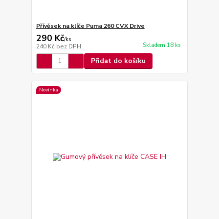
Přívěsek na klíče Puma 260 CVX Drive
290 Kč
/
ks
Skladem 18 ks
240 Kč
bez DPH
Přidat do košíku
Novinka