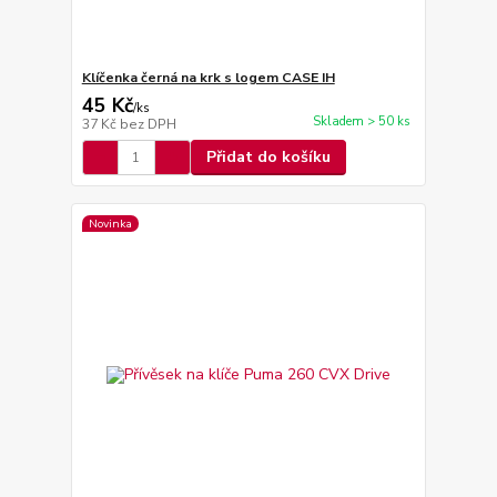
Klíčenka černá na krk s logem CASE IH
45 Kč
/
ks
Skladem > 50 ks
37 Kč
bez DPH
Přidat do košíku
Novinka