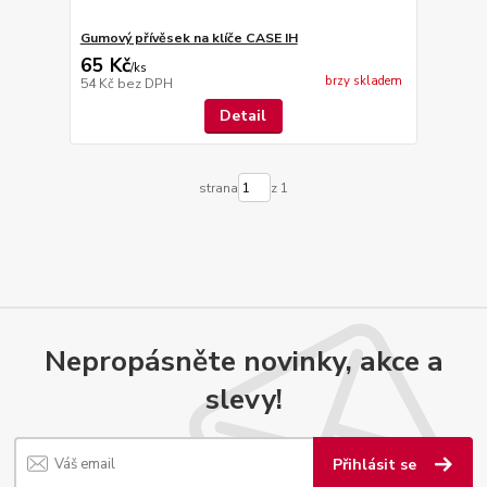
Gumový přívěsek na klíče CASE IH
65 Kč
/
ks
brzy skladem
54 Kč
bez DPH
Detail
strana
z 1
Nepropásněte novinky, akce a
slevy!
Přihlásit se