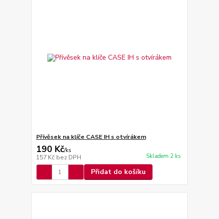
Přívěsek na klíče CASE IH s otvírákem
190 Kč
/
ks
Skladem 2 ks
157 Kč
bez DPH
Přidat do košíku