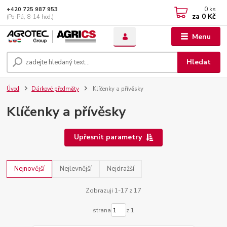
0
ks
+420 725 987 953
za
0 Kč
(Po-Pá, 8-14 hod.)
Menu
Hledat
Úvod
Dárkové předměty
Klíčenky a přívěsky
Klíčenky a přívěsky
Upřesnit parametry
Nejnovější
Nejlevnější
Nejdražší
Zobrazuji 1-17 z 17
strana
z 1