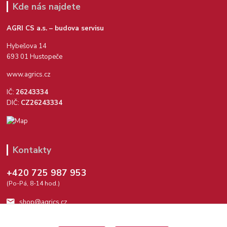
Kde nás najdete
AGRI CS a.s. – budova servisu
Hybešova 14
693 01 Hustopeče
www.agrics.cz
IČ:
26243334
DIČ:
CZ26243334
Kontakty
+420 725 987 953
(Po-Pá, 8-14 hod.)
shop@agrics.cz