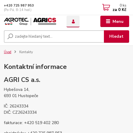
0
ks
+420 725 987 953
za
0 Kč
(Po-Pá, 8-14 hod.)
Menu
Hledat
Úvod
Kontakty
Kontaktní informace
AGRI CS a.s.
Hybešova 14,
693 01 Hustopeče
IČ: 26243334
DIČ: CZ26243334
fakturace: +420 519 402 280