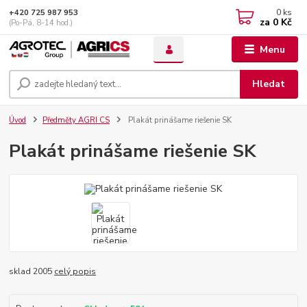
0
ks
+420 725 987 953
za
0 Kč
(Po-Pá, 8-14 hod.)
Menu
Hledat
Úvod
Předměty AGRI CS
Plakát prinášame riešenie SK
Plakát prinášame riešenie SK
sklad 2005
celý popis