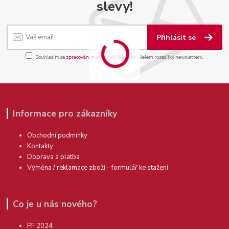
slevy!
Přihlásit se
Souhlasím se
zpracováním osobních údajů
za účelem rozesílky newsletteru.
Informace pro zákazníky
Obchodní podmínky
Kontakty
Doprava a platba
Výměna / reklamace zboží - formulář ke stažení
Co je u nás nového?
PF 2024