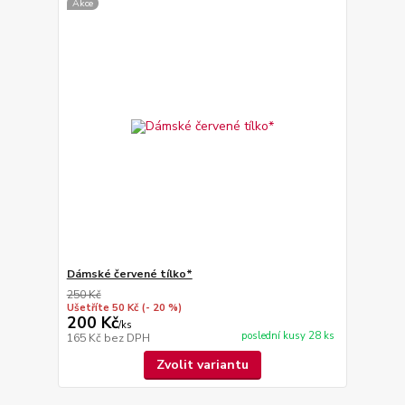
Akce
Dámské červené tílko*
250 Kč
Ušetříte 50 Kč
(- 20 %)
200 Kč
/
ks
poslední kusy 28 ks
165 Kč
bez DPH
Zvolit variantu