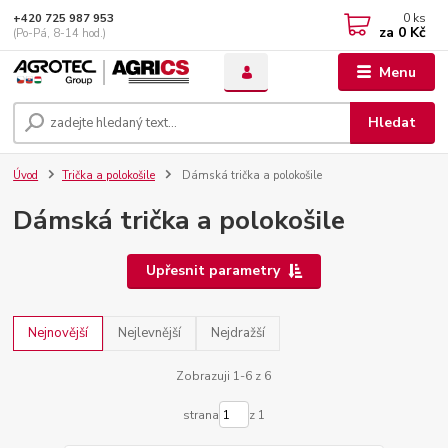
0
ks
+420 725 987 953
za
0 Kč
(Po-Pá, 8-14 hod.)
Menu
Hledat
Úvod
Trička a polokošile
Dámská trička a polokošile
Dámská trička a polokošile
Upřesnit parametry
Nejnovější
Nejlevnější
Nejdražší
Zobrazuji 1-6 z 6
strana
z 1