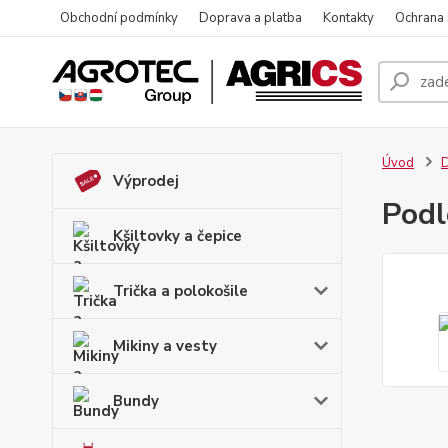
Obchodní podmínky
Doprava a platba
Kontakty
Ochrana
Úvod
D
Výprodej
Podl
Kšiltovky a čepice
Trička a polokošile
Mikiny a vesty
Bundy