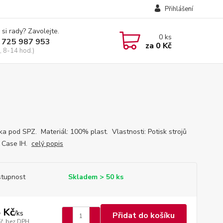
Přihlášení
 si rady? Zavolejte.
0
ks
 725 987 953
za
0 Kč
, 8-14 hod.)
ka pod SPZ. Materiál: 100% plast. Vlastnosti: Potisk strojů
 Case IH.
celý popis
tupnost
Skladem > 50 ks
 Kč
/
ks
Přidat do košíku
Kč
bez DPH