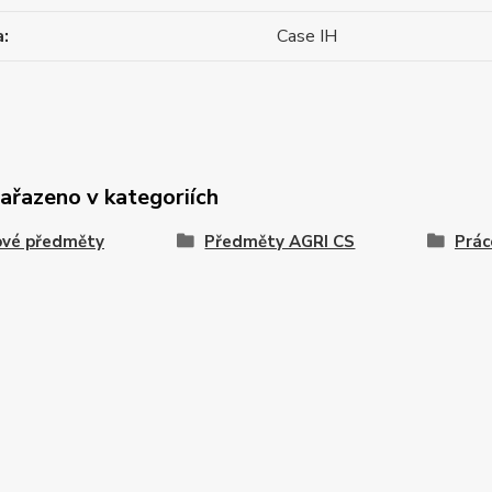
a
Case IH
zařazeno v kategoriích
ové předměty
Předměty AGRI CS
Prác