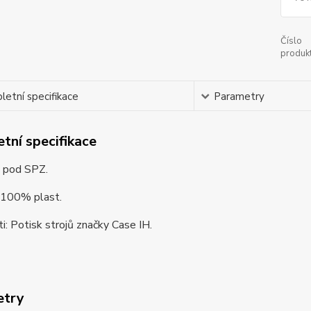
Číslo
produkt
etní specifikace
Parametry
tní specifikace
 pod SPZ.
: 100% plast.
i: Potisk strojů značky Case IH.
etry