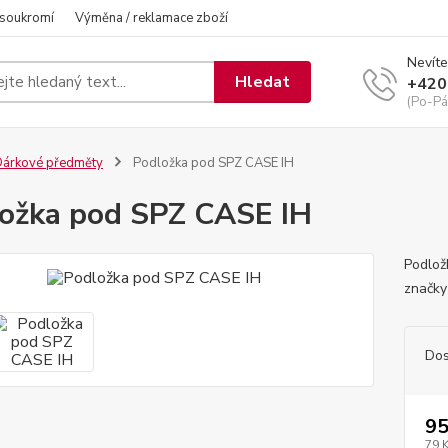
 soukromí
Výměna / reklamace zboží
Nevíte
Hledat
+420
(Po-Pá
árkové předměty
Podložka pod SPZ CASE IH
ožka pod SPZ CASE IH
Podlož
značky
Dos
95
79 