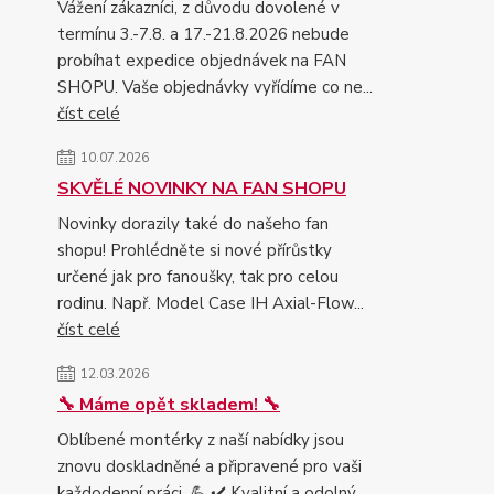
Vážení zákazníci, z důvodu dovolené v
termínu 3.-7.8. a 17.-21.8.2026 nebude
probíhat expedice objednávek na FAN
SHOPU. Vaše objednávky vyřídíme co ne...
číst celé
10.07.2026
SKVĚLÉ NOVINKY NA FAN SHOPU
Novinky dorazily také do našeho fan
shopu! Prohlédněte si nové přírůstky
určené jak pro fanoušky, tak pro celou
rodinu. Např. Model Case IH Axial-Flow...
číst celé
12.03.2026
🔧 Máme opět skladem! 🔧
Oblíbené montérky z naší nabídky jsou
znovu doskladněné a připravené pro vaši
každodenní práci. 💪 ✔️ Kvalitní a odolný