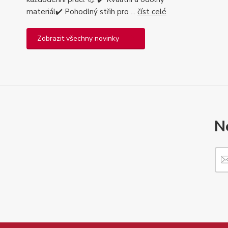
materiál✔️ Pohodlný střih pro ...
číst celé
Zobrazit všechny novinky
N