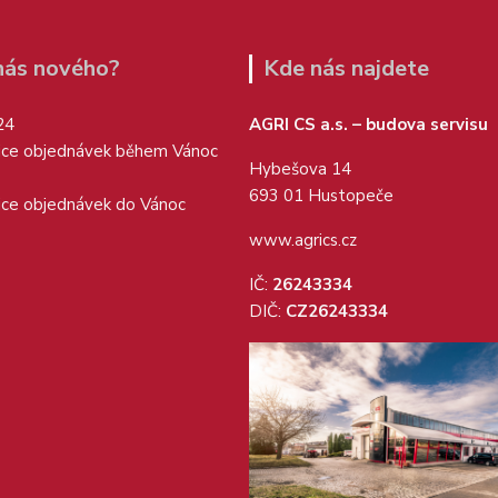
 nás nového?
Kde nás najdete
24
AGRI CS a.s. – budova servisu
ice objednávek během Vánoc
Hybešova 14
693 01 Hustopeče
ice objednávek do Vánoc
www.agrics.cz
IČ:
26243334
DIČ:
CZ26243334