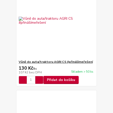
Vůně do auta/traktoru AGRI CS #přinášímeřešení
130 Kč
/
ks
Skladem > 50 ks
107 Kč
bez DPH
Přidat do košíku