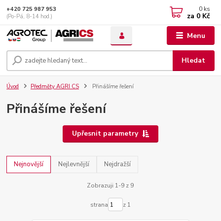
0
ks
+420 725 987 953
za
0 Kč
(Po-Pá, 8-14 hod.)
Menu
Hledat
Úvod
Předměty AGRI CS
Přinášíme řešení
Přinášíme řešení
Upřesnit parametry
Nejnovější
Nejlevnější
Nejdražší
Zobrazuji 1-9 z 9
strana
z 1