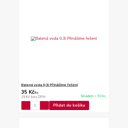
Balená voda 0,3l Přinášíme řešení
35 Kč
/
ks
Skladem > 50 ks
29 Kč
bez DPH
Přidat do košíku