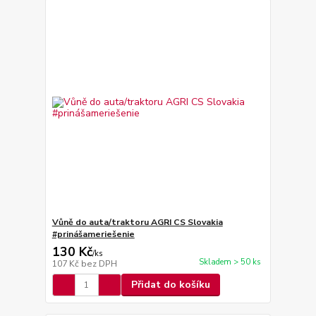
Vůně do auta/traktoru AGRI CS Slovakia
#prinášameriešenie
130 Kč
/
ks
Skladem > 50 ks
107 Kč
bez DPH
Přidat do košíku