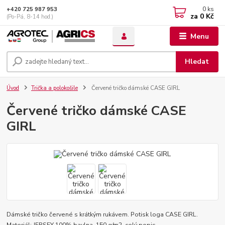
0
ks
+420 725 987 953
za
0 Kč
(Po-Pá, 8-14 hod.)
Menu
Hledat
Úvod
Trička a polokošile
Červené tričko dámské CASE GIRL
Červené tričko dámské CASE
GIRL
Dámské tričko červené s krátkým rukávem. Potisk loga CASE GIRL.
Materiál: JERSEY 100% bavlna, 150 g/m2.
celý popis