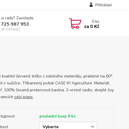
Přihlášení
 si rady? Zavolejte.
0
ks
 725 987 953
za
0 Kč
, 8-14 hod.)
 kvalitní červené tričko z odolného materiálu, pratelné na 60°,
it v sušičce. Tříbarevný potisk CASE IH Agriculture. Materiál:
², 100% česaná prstencová bavlna, 2-vrstvé sedlo, dvojité švy
ramcích
celý popis
tupnost
poslední kusy 9 ks
ikost