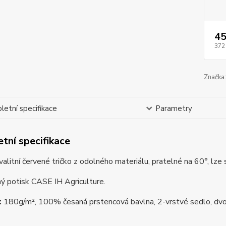
45
372
Značka:
etní specifikace
Parametry
tní specifikace
alitní červené tričko z odolného materiálu, pratelné na 60°, lze s
ý potisk CASE IH Agriculture.
:
180g/m², 100% česaná prstencová bavlna, 2-vrstvé sedlo, dvoj