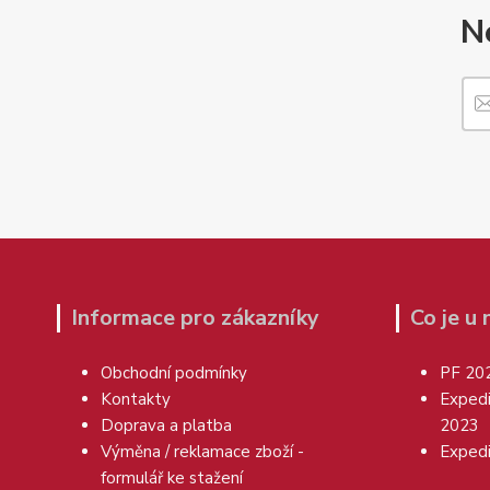
N
Informace pro zákazníky
Co je u
Obchodní podmínky
PF 20
Kontakty
Exped
Doprava a platba
2023
Výměna / reklamace zboží -
Exped
formulář ke stažení