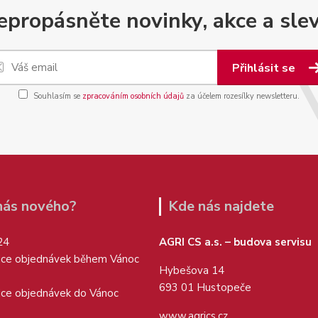
epropásněte novinky, akce a slev
Přihlásit se
Souhlasím se
zpracováním osobních údajů
za účelem rozesílky newsletteru.
 nás nového?
Kde nás najdete
24
AGRI CS a.s. – budova servisu
ice objednávek během Vánoc
Hybešova 14
693 01 Hustopeče
ice objednávek do Vánoc
www.agrics.cz