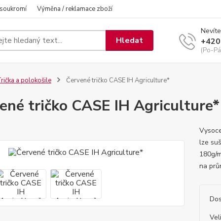
 soukromí
Výměna / reklamace zboží
Nevíte
Hledat
+420
(Po-Pá
rička a polokošile
Červené tričko CASE IH Agriculture*
ené tričko CASE IH Agriculture*
Vysoce
lze suš
180g/m
na prů
Dos
Vel