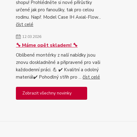
shopu! Prohlédněte si nové přírůstky
určené jak pro fanoušky, tak pro celou
rodinu. Např. Model Case IH Axial-Flow...
číst celé
12.03.2026
🔧 Máme opět skladem! 🔧
Oblíbené montérky z naší nabídky jsou
znovu doskladněné a připravené pro vaši
každodenní práci. 💪 ✔️ Kvalitní a odolný
materiál✔️ Pohodlný střih pro ...
číst celé
Zobrazit všechny novinky