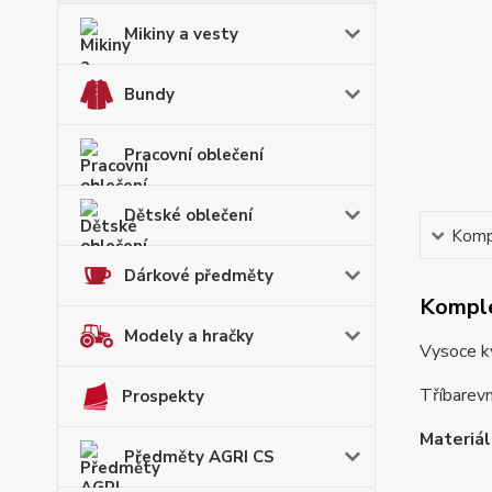
Mikiny a vesty
Bundy
Pracovní oblečení
Dětské oblečení
Kompl
Dárkové předměty
Komple
Modely a hračky
Vysoce kv
Tříbarevn
Prospekty
Materiál
Předměty AGRI CS