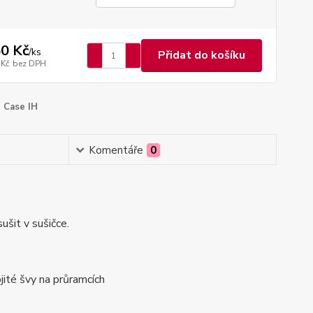
0 Kč
/
ks
Přidat do košíku
 Kč
bez DPH
Case IH
Komentáře
0
ušit v sušičce.
ité švy na průramcích