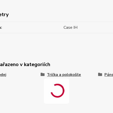
etry
a
Case IH
zařazeno v kategoriích
odej
Trička a polokošile
Páns