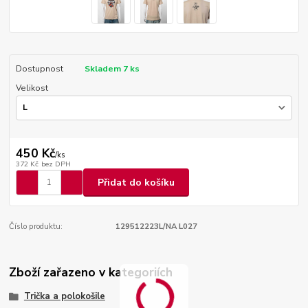
Dostupnost
Skladem 7 ks
Velikost
450 Kč
/
ks
372 Kč
bez DPH
Přidat do košíku
Číslo produktu:
129512223L/NA L027
Zboží zařazeno v kategoriích
Trička a polokošile