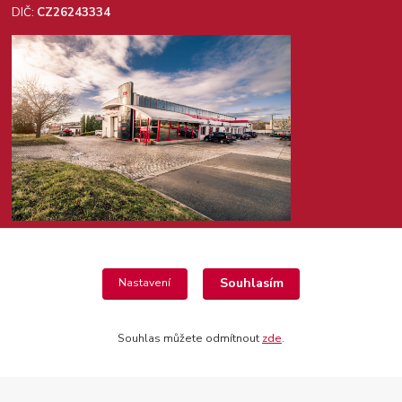
DIČ:
CZ26243334
Kontakty
Souhlasím
Nastavení
+420 725 987 953
(Po-Pá, 8-14 hod.)
Souhlas můžete odmítnout
zde
.
shop@agrics.cz