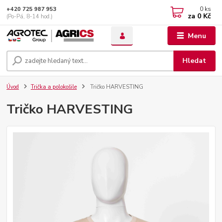
0
ks
+420 725 987 953
za
0 Kč
(Po-Pá, 8-14 hod.)
Menu
Hledat
Úvod
Trička a polokošile
Tričko HARVESTING
Tričko HARVESTING