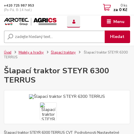
0
ks
+420 725 987 953
za
0 Kč
(Po-Pá, 8-14 hod.)
Menu
Hledat
Úvod
Modely a hračky
Šlapací traktory
Šlapací traktor STEYR 6300
TERRUS
Šlapací traktor STEYR 6300
TERRUS
Šlapací traktor STEYR 6300 TERRUS CVT Podrobnosti Nastavitelné