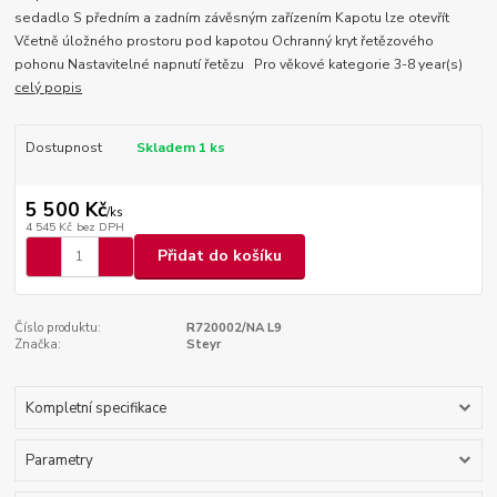
sedadlo S předním a zadním závěsným zařízením Kapotu lze otevřít
Včetně úložného prostoru pod kapotou Ochranný kryt řetězového
pohonu Nastavitelné napnutí řetězu Pro věkové kategorie 3-8 year(s)
celý popis
Dostupnost
Skladem 1 ks
5 500 Kč
/
ks
4 545 Kč
bez DPH
Přidat do košíku
Číslo produktu:
R720002/NA L9
Značka:
Steyr
Kompletní specifikace
Parametry