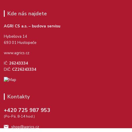
Kde nás najdete
AGRI CS a.s. – budova servisu
Hybešova 14
693 01 Hustopeče
www.agrics.cz
IČ:
26243334
DIČ:
CZ26243334
Kontakty
+420 725 987 953
(Po-Pá, 8-14 hod.)
shop@agrics.cz