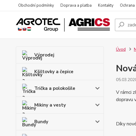
Obchodní podmínky
Doprava a platba
Kontakty
Ochrana
Úvod
N
Výprodej
Nová
Kšiltovky a čepice
05.03.202
Trička a polokošile
V rámci z
dopravu v
Mikiny a vesty
Bundy
Díky nové