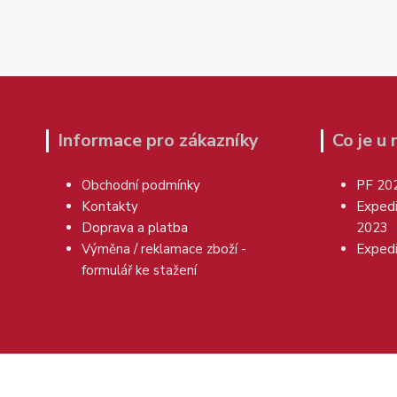
Informace pro zákazníky
Co je u
Obchodní podmínky
PF 20
Kontakty
Exped
Doprava a platba
2023
Výměna / reklamace zboží -
Exped
formulář ke stažení