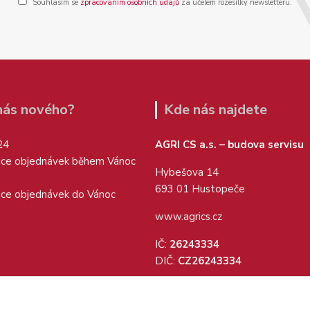
Souhlasím se
zpracováním osobních údajů
za účelem rozesílky newsletteru.
 nás nového?
Kde nás najdete
24
AGRI CS a.s. – budova servisu
ice objednávek během Vánoc
Hybešova 14
693 01 Hustopeče
ice objednávek do Vánoc
www.agrics.cz
IČ:
26243334
DIČ:
CZ26243334