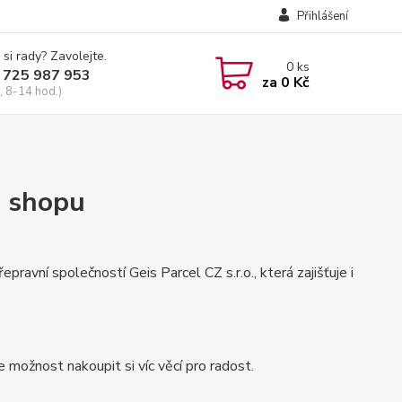
Přihlášení
 si rady? Zavolejte.
0
ks
 725 987 953
za
0 Kč
, 8-14 hod.)
m shopu
pravní společností Geis Parcel CZ s.r.o., která zajišťuje i
 možnost nakoupit si víc věcí pro radost.