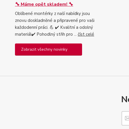
🔧 Máme opět skladem! 🔧
Oblíbené montérky z naší nabídky jsou
znovu doskladněné a připravené pro vaši
každodenní práci. 💪 ✔️ Kvalitní a odolný
materiál✔️ Pohodlný střih pro ...
číst celé
Zobrazit všechny novinky
N