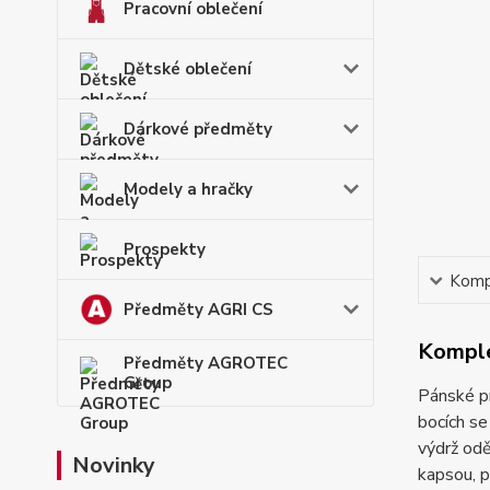
Pracovní oblečení
Dětské oblečení
Dárkové předměty
Modely a hračky
Prospekty
Kompl
Předměty AGRI CS
Komple
Předměty AGROTEC
Group
Pánské pr
bocích se
výdrž od
Novinky
kapsou, p