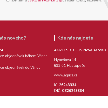
Souhlasím se
zpracováním osobních údajů
za účelem rozesílky newsletteru.
 nás nového?
Kde nás najdete
24
AGRI CS a.s. – budova servisu
ice objednávek během Vánoc
Hybešova 14
693 01 Hustopeče
ice objednávek do Vánoc
www.agrics.cz
IČ:
26243334
DIČ:
CZ26243334