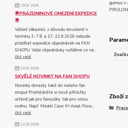
gumou v z
29.07.2026
PROLONG 
🌟PRÁZDNINOVÉ OMEZENÍ EXPEDICE
🌟
Vážení zákazníci, z důvodu dovolené v
termínu 3.-7.8. a 17.-21.8.2026 nebude
Param
probíhat expedice objednávek na FAN
SHOPU. Vaše objednávky vyřídíme co ne...
Značk
číst celé
10.07.2026
SKVĚLÉ NOVINKY NA FAN SHOPU
Novinky dorazily také do našeho fan
shopu! Prohlédněte si nové přírůstky
Zboží 
určené jak pro fanoušky, tak pro celou
rodinu. Např. Model Case IH Axial-Flow...
Praco
číst celé
12.03.2026