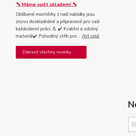
🔧 Máme opět skladem! 🔧
Oblíbené montérky z naší nabídky jsou
znovu doskladněné a připravené pro vaši
každodenní práci. 💪 ✔️ Kvalitní a odolný
materiál✔️ Pohodlný střih pro ...
číst celé
Zobrazit všechny novinky
N