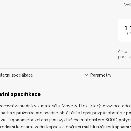
Vel
1 
1 0
Číslo
produkt
etní specifikace
Parametry
tní specifikace
acovní zahradníky z materiálu Move & Flex, který je vysoce odol
 nachází pruženka pro snadné oblékání a lepší přizpůsobení se po
ěvu. Ergonomická kolena jsou vyztužena materiálem 600D polyes
ředními kapsami, zadní kapsou a bočními multifunkčními kapsami