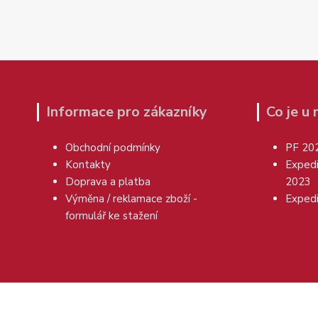
Informace pro zákazníky
Co je u
Obchodní podmínky
PF 20
Kontakty
Exped
Doprava a platba
2023
Výměna / reklamace zboží -
Exped
formulář ke stažení