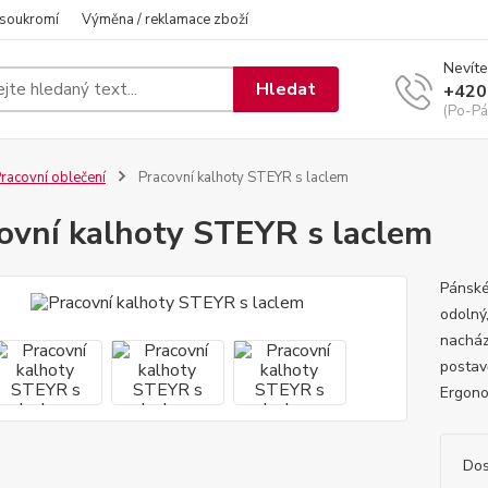
 soukromí
Výměna / reklamace zboží
Nevíte
Hledat
+420
(Po-Pá
racovní oblečení
Pracovní kalhoty STEYR s laclem
ovní kalhoty STEYR s laclem
Pánské
odolný
nacház
postavě
Ergono
Dos