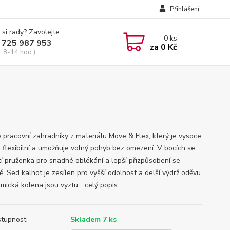
Přihlášení
 si rady? Zavolejte.
0
ks
 725 987 953
za
0 Kč
, 8-14 hod.)
 pracovní zahradníky z materiálu Move & Flex, který je vysoce
, flexibilní a umožňuje volný pohyb bez omezení. V bocích se
í pruženka pro snadné oblékání a lepší přizpůsobení se
. Sed kalhot je zesílen pro vyšší odolnost a delší výdrž oděvu.
mická kolena jsou vyztu...
celý popis
tupnost
Skladem 7 ks