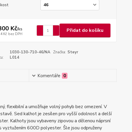
ikost
300 Kč
/
ks
Přidat do košíku
74 Kč
bez DPH
1030-130-710-46/NA
Značka:
Steyr
u:
L014
Komentáře
0
ný, flexibilní a umožňuje volný pohyb bez omezení. V
stavě. Sed kalhot je zesílen pro vyšší odolnost a delší
ter. Kalhoty jsou vybaveny zipovou a dělenou náprsní
 s vyztužením 600D polyester. Šle jsou odpruženy