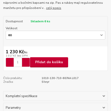
náprsními a bočními kapsami na zip. Pas a rukávy mají regulovatelnou
manžetu pro přizpůsobení v...
celý popis
Dostupnost
Skladem 6 ks
Velikost
1 230 Kč
/
ks
1 017 Kč
bez DPH
Přidat do košíku
Číslo produktu:
1010-130-710-60/NA L017
Značka:
Steyr
Kompletní specifikace
Parametry