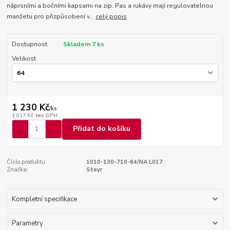
náprsními a bočními kapsami na zip. Pas a rukávy mají regulovatelnou
manžetu pro přizpůsobení v...
celý popis
Dostupnost
Skladem 7 ks
Velikost
1 230 Kč
/
ks
1 017 Kč
bez DPH
Přidat do košíku
Číslo produktu:
1010-130-710-64/NA L017
Značka:
Steyr
Kompletní specifikace
Parametry