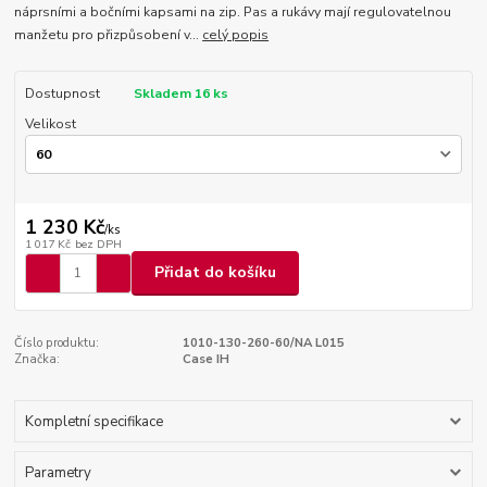
náprsními a bočními kapsami na zip. Pas a rukávy mají regulovatelnou
manžetu pro přizpůsobení v...
celý popis
Dostupnost
Skladem 16 ks
Velikost
1 230 Kč
/
ks
1 017 Kč
bez DPH
Přidat do košíku
Číslo produktu:
1010-130-260-60/NA L015
Značka:
Case IH
Kompletní specifikace
Parametry