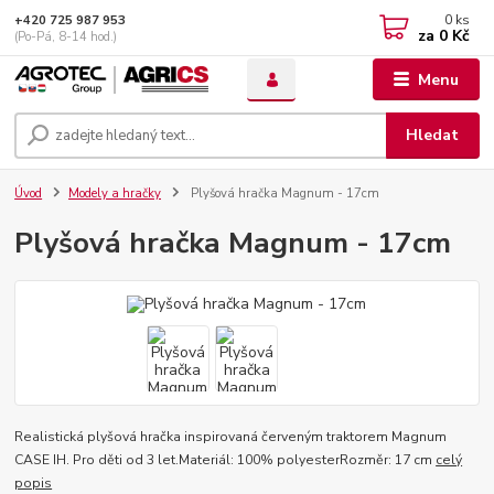
0
ks
+420 725 987 953
za
0 Kč
(Po-Pá, 8-14 hod.)
Menu
Hledat
Úvod
Modely a hračky
Plyšová hračka Magnum - 17cm
Plyšová hračka Magnum - 17cm
Realistická plyšová hračka inspirovaná červeným traktorem Magnum
CASE IH. Pro děti od 3 let.Materiál: 100% polyesterRozměr: 17 cm
celý
popis