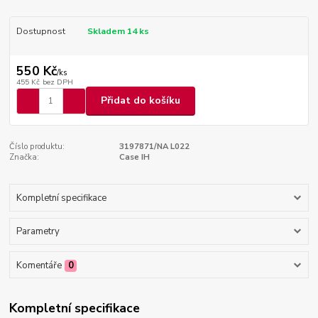
Dostupnost
Skladem 14 ks
550 Kč
/
ks
455 Kč
bez DPH
Přidat do košíku
Číslo produktu:
3197871/NA L022
Značka:
Case IH
Kompletní specifikace
Parametry
Komentáře
0
Kompletní specifikace