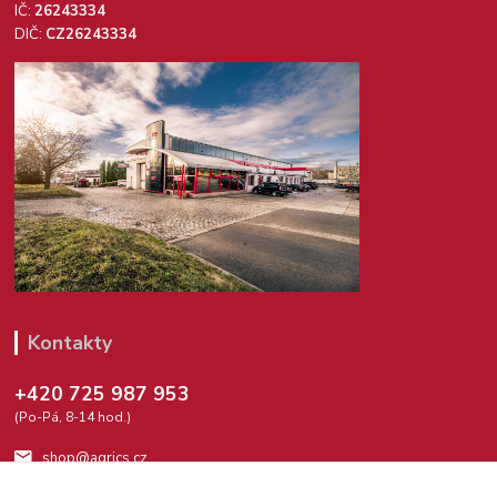
IČ:
26243334
DIČ:
CZ26243334
Kontakty
+420 725 987 953
(Po-Pá, 8-14 hod.)
shop@agrics.cz