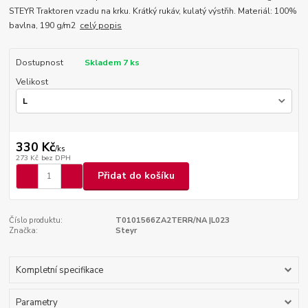
STEYR Traktoren vzadu na krku. Krátký rukáv, kulatý výstřih. Materiál: 100%
bavlna, 190 g/m2
celý popis
Dostupnost
Skladem 7 ks
Velikost
330 Kč
/
ks
273 Kč
bez DPH
Přidat do košíku
Číslo produktu:
T0101566ZA2TERR/NA |L023
Značka:
Steyr
Kompletní specifikace
Parametry