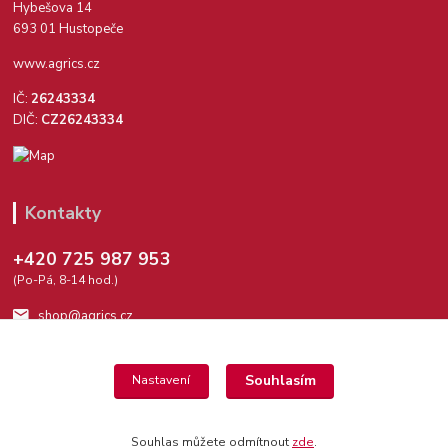
Hybešova 14
693 01 Hustopeče
www.agrics.cz
IČ:
26243334
DIČ:
CZ26243334
Kontakty
+420 725 987 953
(Po-Pá, 8-14 hod.)
shop@agrics.cz
Souhlasím
Nastavení
Souhlas můžete odmítnout
zde
.