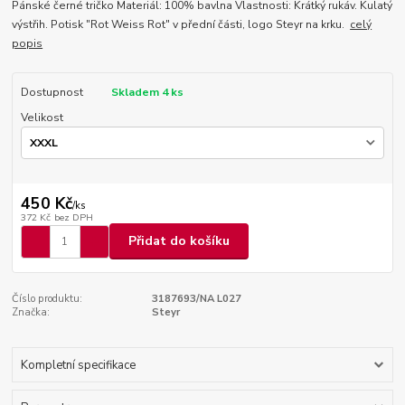
Pánské černé tričko Materiál: 100% bavlna Vlastnosti: Krátký rukáv. Kulatý
výstřih. Potisk "Rot Weiss Rot" v přední části, logo Steyr na krku.
celý
popis
Dostupnost
Skladem 4 ks
Velikost
450 Kč
/
ks
372 Kč
bez DPH
Přidat do košíku
Číslo produktu:
3187693/NA L027
Značka:
Steyr
Kompletní specifikace