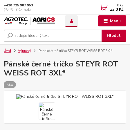
0
ks
+420 725 987 953
za
0 Kč
(Po-Pá, 8-14 hod.)
Menu
Hledat
Úvod
Výprodej
Pánské černé tričko STEYR ROT WEISS ROT 3XL*
Pánské černé tričko STEYR ROT
WEISS ROT 3XL*
Akce