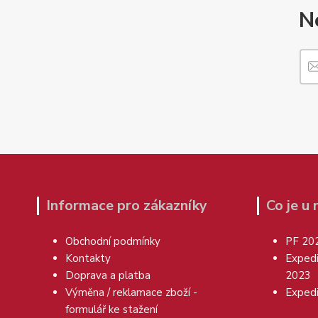
N
Informace pro zákazníky
Co je u
Obchodní podmínky
PF 20
Kontakty
Exped
Doprava a platba
2023
Výměna / reklamace zboží -
Exped
formulář ke stažení