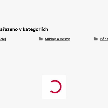
zařazeno v kategoriích
odej
Mikiny a vesty
Páns