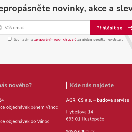
epropásněte novinky, akce a slev
Přihlásit se
Souhlasím se
zpracováním osobních údajů
za účelem rozesílky newsletteru.
 nás nového?
Kde nás najdete
24
AGRI CS a.s. – budova servisu
ice objednávek během Vánoc
Hybešova 14
693 01 Hustopeče
ice objednávek do Vánoc
www.agrics.cz