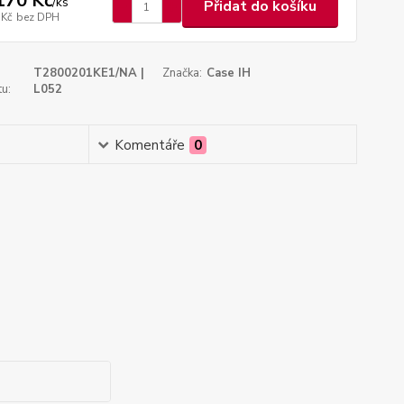
170 Kč
/
ks
Přidat do košíku
 Kč
bez DPH
T2800201KE1/NA |
Značka:
Case IH
u:
L052
Komentáře
0