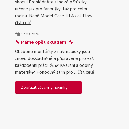
shopu! Prohlédněte si nové přírůstky
určené jak pro fanoušky, tak pro celou
rodinu. Např. Model Case IH Axial-Flow...
číst celé
12.03.2026
🔧 Máme opět skladem! 🔧
Oblíbené montérky z naší nabídky jsou
znovu doskladněné a připravené pro vaši
každodenní práci. 💪 ✔️ Kvalitní a odolný
materiál✔️ Pohodlný střih pro ...
číst celé
Zobrazit všechny novinky