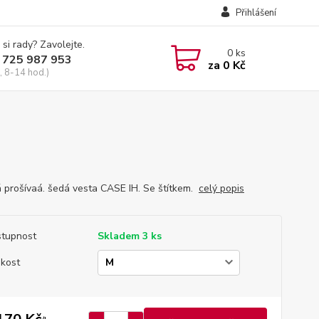
Přihlášení
 si rady? Zavolejte.
0
ks
 725 987 953
za
0 Kč
, 8-14 hod.)
 prošívaá. šedá vesta CASE IH. Se štítkem.
celý popis
tupnost
Skladem 3 ks
ikost