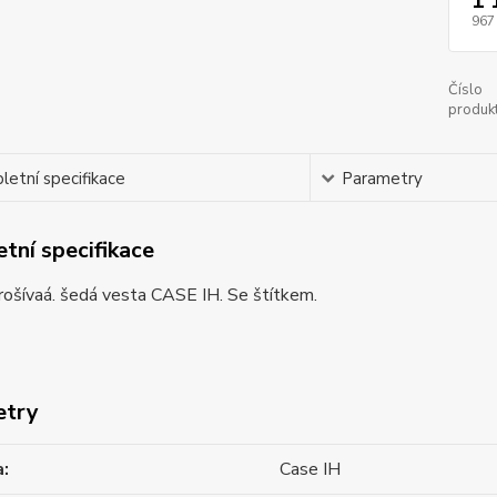
1 
967
Číslo
produkt
etní specifikace
Parametry
tní specifikace
rošívaá. šedá vesta CASE IH. Se štítkem.
etry
a
Case IH