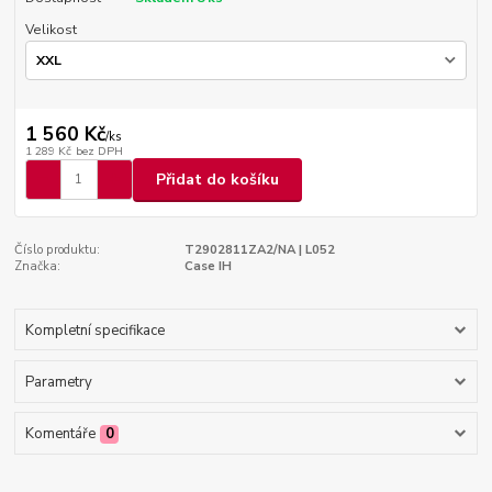
Velikost
1 560 Kč
/
ks
1 289 Kč
bez DPH
Přidat do košíku
Číslo produktu:
T2902811ZA2/NA | L052
Značka:
Case IH
Kompletní specifikace
Parametry
Komentáře
0