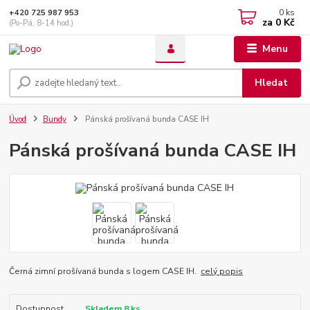
0
ks
+420 725 987 953
za
0 Kč
(Po-Pá, 8-14 hod.)
Menu
Hledat
Úvod
Bundy
Pánská prošívaná bunda CASE IH
Pánská prošívaná bunda CASE IH
Černá zimní prošívaná bunda s logem CASE IH.
celý popis
Dostupnost
Skladem 8 ks