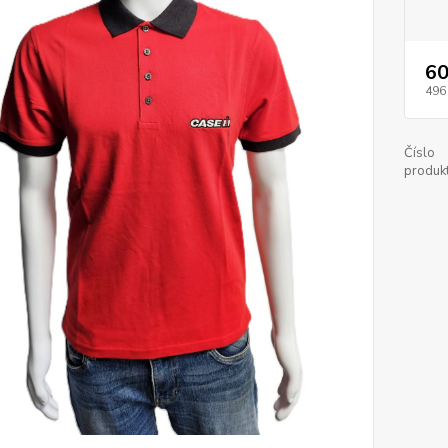
60
496
Číslo
produkt