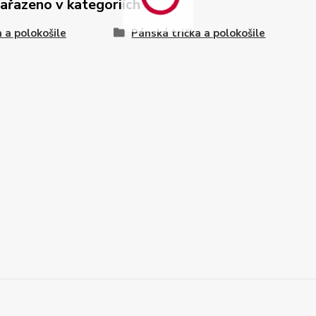
zařazeno v kategoriích
a a polokošile
Pánská trička a polokošile