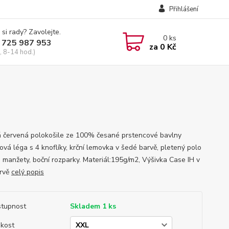
Přihlášení
 si rady? Zavolejte.
0
ks
 725 987 953
za
0 Kč
, 8-14 hod.)
 červená polokošile ze 100% česané prstencové bavlny
ová léga s 4 knoflíky, krční lemovka v šedé barvě, pletený polo
a manžety, boční rozparky. Materiál:195g/m2, Výšivka Case IH v
arvě
celý popis
tupnost
Skladem 1 ks
ikost