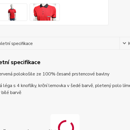
etní specifikace
tní specifikace
ervená polokošile ze 100% česané prstencové bavlny
á léga s 4 knoflíky, krční lemovka v šedé barvě, pletený polo lí
 bílé barvě