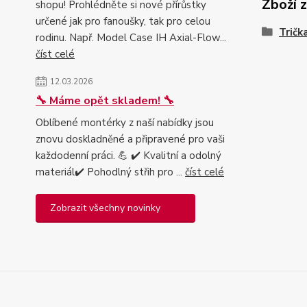
Zboží 
shopu! Prohlédněte si nové přírůstky
určené jak pro fanoušky, tak pro celou
Tričk
rodinu. Např. Model Case IH Axial-Flow...
číst celé
12.03.2026
🔧 Máme opět skladem! 🔧
Oblíbené montérky z naší nabídky jsou
znovu doskladněné a připravené pro vaši
každodenní práci. 💪 ✔️ Kvalitní a odolný
materiál✔️ Pohodlný střih pro ...
číst celé
Zobrazit všechny novinky