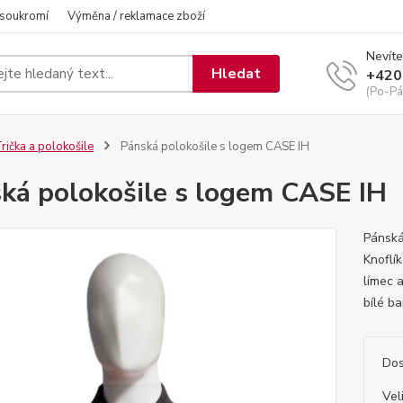
 soukromí
Výměna / reklamace zboží
Nevíte
Hledat
+420
(Po-Pá
rička a polokošile
Pánská polokošile s logem CASE IH
ká polokošile s logem CASE IH
Pánská
Knoflík
límec 
bílé b
Dos
Vel