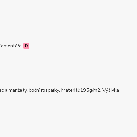
Komentáře
0
mec a manžety, boční rozparky. Materiál:195g/m2, Výšivka