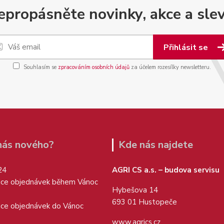
epropásněte novinky, akce a slev
Přihlásit se
Souhlasím se
zpracováním osobních údajů
za účelem rozesílky newsletteru.
 nás nového?
Kde nás najdete
24
AGRI CS a.s. – budova servisu
ice objednávek během Vánoc
Hybešova 14
693 01 Hustopeče
ice objednávek do Vánoc
www.agrics.cz