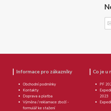
N
Informace pro zákazníky
Co je u
Obchodní podmínky
PF 20
Kontakty
Exped
Doprava a platba
2023
Výměna / reklamace zboží -
Exped
formulář ke stažení