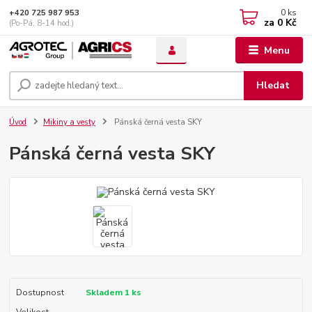
0
ks
+420 725 987 953
za
0 Kč
(Po-Pá, 8-14 hod.)
Menu
Hledat
Úvod
Mikiny a vesty
Pánská černá vesta SKY
Pánská černá vesta SKY
Dostupnost
Skladem 1 ks