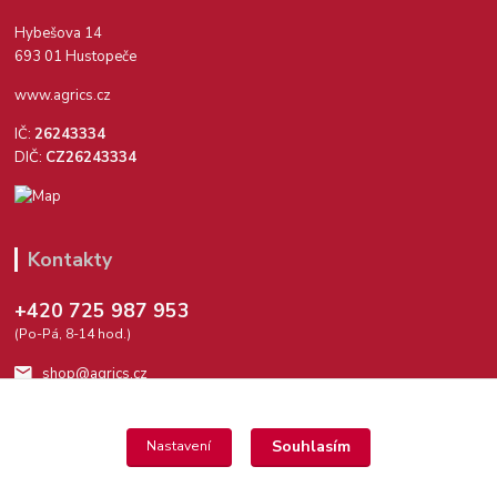
Hybešova 14
693 01 Hustopeče
www.agrics.cz
IČ:
26243334
DIČ:
CZ26243334
Kontakty
+420 725 987 953
(Po-Pá, 8-14 hod.)
shop@agrics.cz
Souhlasím
Nastavení