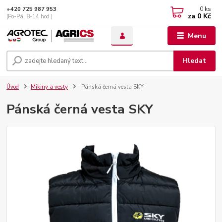
0
ks
+420 725 987 953
za
0 Kč
(Po-Pá, 8-14 hod.)
Menu
Hledat
Úvod
Mikiny a vesty
Pánská černá vesta SKY
Pánská černá vesta SKY