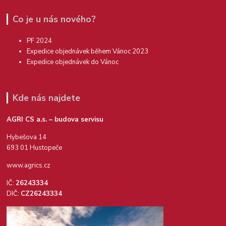
Co je u nás nového?
PF 2024
Expedice objednávek během Vánoc 2023
Expedice objednávek do Vánoc
Kde nás najdete
AGRI CS a.s. – budova servisu
Hybešova 14
693 01 Hustopeče
www.agrics.cz
IČ:
26243334
DIČ:
CZ26243334