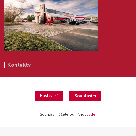
Kontakty
+420 725 987 953
(Po-Pá, 8-14 hod.)
Souhlasím
Nastavení
shop@agrics.cz
Souhlas můžete odmítnout
zde
.