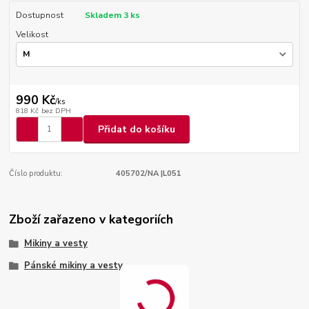
Dostupnost
Skladem 3 ks
Velikost
990 Kč
/
ks
818 Kč
bez DPH
Přidat do košíku
Číslo produktu:
405702/NA |L051
Zboží zařazeno v kategoriích
Mikiny a vesty
Pánské mikiny a vesty