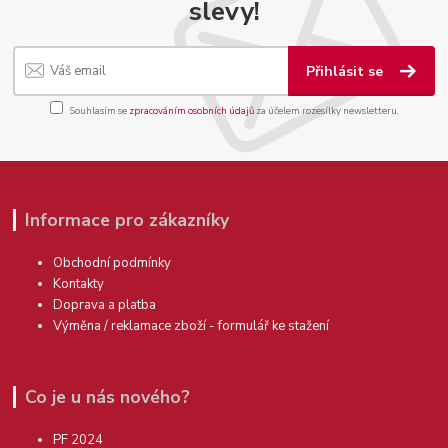
slevy!
Přihlásit se
Souhlasím se
zpracováním osobních údajů
za účelem rozesílky newsletteru.
Informace pro zákazníky
Obchodní podmínky
Kontakty
Doprava a platba
Výměna / reklamace zboží - formulář ke stažení
Co je u nás nového?
PF 2024