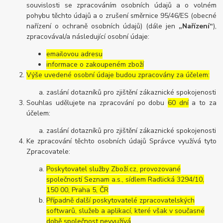
souvislosti se zpracováním osobních údajů a o volném
pohybu těchto údajů a o zrušení směrnice 95/46/ES (obecné
nařízení o ochraně osobních údajů) (dále jen
„Nařízení“
),
zpracovával/a následující osobní údaje:
emailovou adresu
informace o zakoupeném zboží
Výše uvedené osobní údaje budou zpracovány za účelem:
zaslání dotazníků pro zjištění zákaznické spokojenosti
Souhlas udělujete na zpracování po dobu
60 dní
a to za
účelem:
zaslání dotazníků pro zjištění zákaznické spokojenosti
Ke zpracování těchto osobních údajů Správce využívá tyto
Zpracovatele:
Poskytovatel služby Zboží.cz, provozované
společností Seznam a.s., sídlem Radlická 3294/10,
150 00, Praha 5, ČR
Případně další poskytovatelé zpracovatelských
softwarů, služeb a aplikací, které však v současné
době společnost nevyužívá