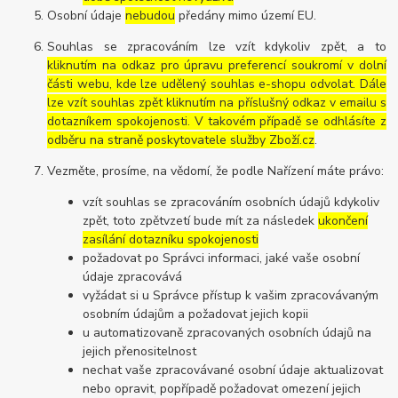
Osobní údaje
nebudou
předány mimo území EU.
Souhlas se zpracováním lze vzít kdykoliv zpět, a to
kliknutím na odkaz pro úpravu preferencí soukromí v dolní
části webu, kde lze udělený souhlas e-shopu odvolat. Dále
lze vzít souhlas zpět kliknutím na příslušný odkaz v emailu s
dotazníkem spokojenosti. V takovém případě se odhlásíte z
odběru na straně poskytovatele služby Zboží.cz
.
Vezměte, prosíme, na vědomí, že podle Nařízení máte právo:
vzít souhlas se zpracováním osobních údajů kdykoliv
zpět, toto zpětvzetí bude mít za následek
ukončení
zasílání dotazníku spokojenosti
požadovat po Správci informaci, jaké vaše osobní
údaje zpracovává
vyžádat si u Správce přístup k vašim zpracovávaným
osobním údajům a požadovat jejich kopii
u automatizovaně zpracovaných osobních údajů na
jejich přenositelnost
nechat vaše zpracovávané osobní údaje aktualizovat
nebo opravit, popřípadě požadovat omezení jejich