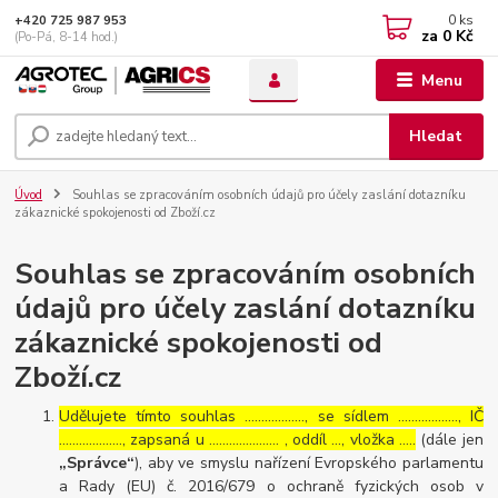
0
ks
+420 725 987 953
za
0 Kč
(Po-Pá, 8-14 hod.)
Menu
Hledat
Úvod
Souhlas se zpracováním osobních údajů pro účely zaslání dotazníku
zákaznické spokojenosti od Zboží.cz
Souhlas se zpracováním osobních
údajů pro účely zaslání dotazníku
zákaznické spokojenosti od
Zboží.cz
Udělujete tímto souhlas ……………..., se sídlem ………………, IČ
………………., zapsaná u ………………… , oddíl …, vložka …..
(dále jen
„Správce“
), aby ve smyslu nařízení Evropského parlamentu
a Rady (EU) č. 2016/679 o ochraně fyzických osob v