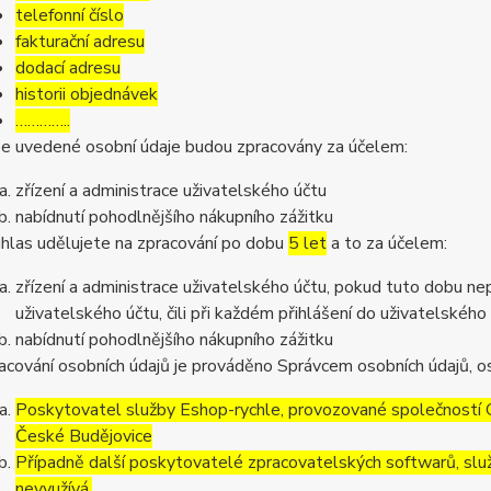
telefonní číslo
fakturační adresu
dodací adresu
historii objednávek
…………..
e uvedené osobní údaje budou zpracovány za účelem:
zřízení a administrace uživatelského účtu
nabídnutí pohodlnějšího nákupního zážitku
hlas udělujete na zpracování po dobu
5 let
a to za účelem:
zřízení a administrace uživatelského účtu, pokud tuto dobu ne
uživatelského účtu, čili při každém přihlášení do uživatelského
nabídnutí pohodlnějšího nákupního zážitku
acování osobních údajů je prováděno Správcem osobních údajů, os
Poskytovatel služby Eshop-rychle, provozované společností G
České Budějovice
Případně další poskytovatelé zpracovatelských softwarů, služ
nevyužívá.