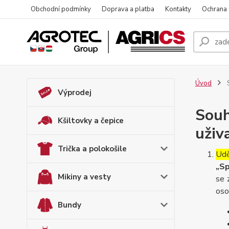
Obchodní podmínky
Doprava a platba
Kontakty
Ochrana
Úvod
S
Výprodej
Souh
Kšiltovky a čepice
uživ
Trička a polokošile
Udě
„Sp
Mikiny a vesty
se 
oso
Bundy