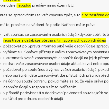
bní údaje
nebudou
předány mimo území EU.
hlas se zpracováním lze vzít kdykoliv zpět, a to
a to zasláním do
měte, prosíme, na vědomí, že podle Nařízení máte právo:
vzít souhlas se zpracováním osobních údajů kdykoliv zpět, to
registrace z databáze včetně s tím spojených osobních údajů
požadovat po Správci informaci, jaké vaše osobní údaje zpraco
vyžádat si u Správce přístup k vašim zpracovávaným osobním ú
u automatizovaně zpracovaných osobních údajů na jejich přeno
nechat vaše zpracovávané osobní údaje aktualizovat nebo opra
požadovat po společnosti výmaz vašich osobních údajů, pokud 
nebo oprávněn dále zpracovávat dle příslušných právních před
na účinnou soudní ochranu, pokud máte za to, že vaše práva po
osobních údajů v rozporu s tímto Nařízením
v případě pochybností o dodržování povinností souvisejících s
na Úřad pro ochranu osobních údajů