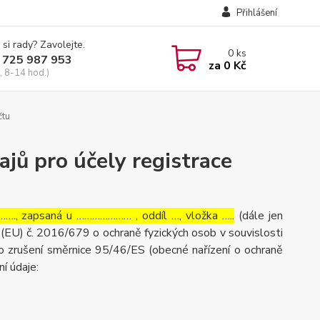
Přihlášení
 si rady? Zavolejte.
0
ks
 725 987 953
za
0 Kč
, 8-14 hod.)
čtu
jů pro účely registrace
…., zapsaná u ………………… , oddíl …, vložka …..
(dále jen
(EU) č. 2016/679 o ochraně fyzických osob v souvislosti
o zrušení směrnice 95/46/ES (obecné nařízení o ochraně
ní údaje: