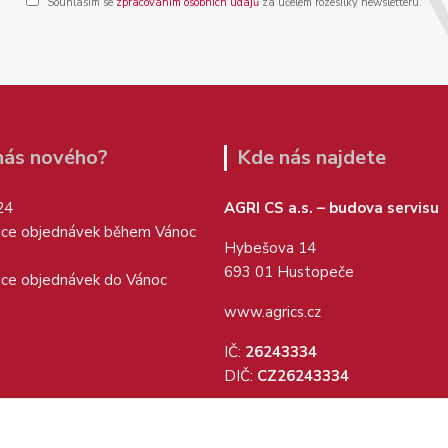
Souhlasím se
zpracováním osobních údajů
za účelem rozesílky newsletteru.
 nás nového?
Kde nás najdete
24
AGRI CS a.s. – budova servisu
ice objednávek během Vánoc
Hybešova 14
693 01 Hustopeče
ice objednávek do Vánoc
www.agrics.cz
IČ:
26243334
DIČ:
CZ26243334