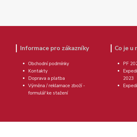
Informace pro zákazníky
Co je u
Obchodní podmínky
PF 20
Kontakty
Exped
Doprava a platba
2023
Výměna / reklamace zboží -
Exped
formulář ke stažení