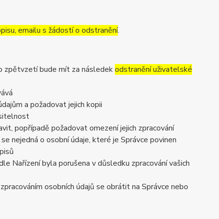
pisu, emailu s žádostí o odstranění
.
to zpětvzetí bude mít za následek
odstranění uživatelské
vává
dajům a požadovat jejich kopii
sitelnost
vit, popřípadě požadovat omezení jejich zpracování
se nejedná o osobní údaje, které je Správce povinen
pisů
dle Nařízení byla porušena v důsledku zpracování vašich
e zpracováním osobních údajů se obrátit na Správce nebo