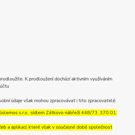
prodloužíte. K prodloužení dochází aktivním využíváním
 účtu
obní údaje však mohou zpracovávat i tito zpracovatelé:
olemos s.r.o., sídlem Zátkovo nábřeží 448/73, 370 01,
eb a aplikací, které však v současné době společnost