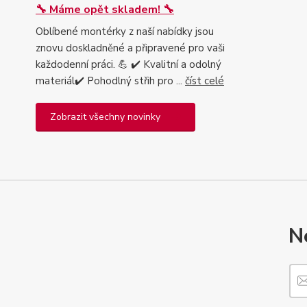
🔧 Máme opět skladem! 🔧
Oblíbené montérky z naší nabídky jsou
znovu doskladněné a připravené pro vaši
každodenní práci. 💪 ✔️ Kvalitní a odolný
materiál✔️ Pohodlný střih pro ...
číst celé
Zobrazit všechny novinky
N