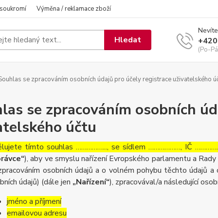
 soukromí
Výměna / reklamace zboží
Nevíte
Hledat
+420
(Po-Pá
ouhlas se zpracováním osobních údajů pro účely registrace uživatelského ú
las se zpracováním osobních úda
atelského účtu
lujete tímto souhlas ……………..., se sídlem ………………, IČ ……………
rávce“
), aby ve smyslu nařízení Evropského parlamentu a Rady 
zpracováním osobních údajů a o volném pohybu těchto údajů a 
bních údajů) (dále jen
„Nařízení“
), zpracovával/a následující osob
jméno a příjmení
emailovou adresu