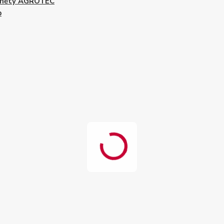
měty AGROTEC
p