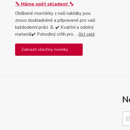
🔧 Máme opět skladem! 🔧
Oblíbené montérky z naší nabídky jsou
znovu doskladněné a připravené pro vaši
každodenní práci. 💪 ✔️ Kvalitní a odolný
materiál✔️ Pohodlný střih pro ...
číst celé
Zobrazit všechny novinky
N