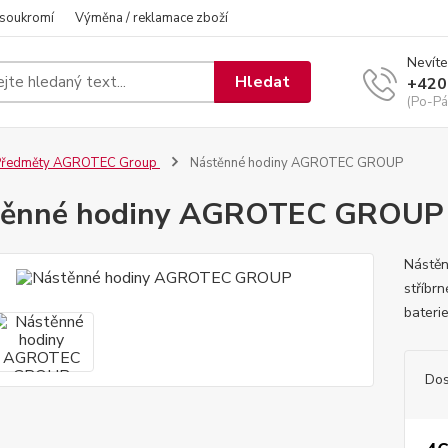
 soukromí
Výměna / reklamace zboží
Nevíte
Hledat
+420
(Po-Pá
Předměty AGROTEC Group
Nástěnné hodiny AGROTEC GROUP
těnné hodiny AGROTEC GROUP
Nástě
stříbrn
baterie
Dos