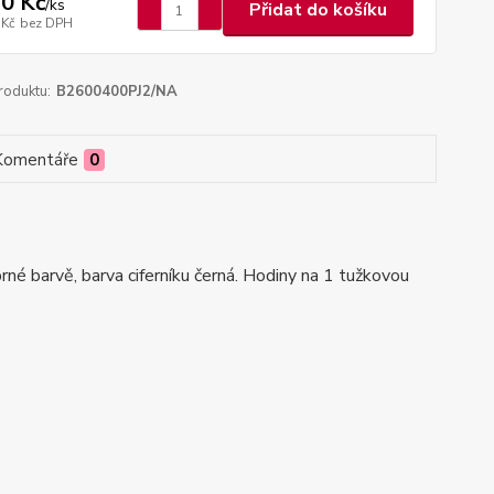
0 Kč
/
ks
Přidat do košíku
 Kč
bez DPH
roduktu:
B2600400PJ2/NA
Komentáře
0
barvě, barva ciferníku černá. Hodiny na 1 tužkovou