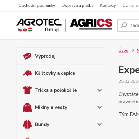
Obchodní podmínky
Doprava a platba
Kontakty
Ochrana
Úvod
N
Výprodej
Exp
Kšiltovky a čepice
25.03.202
Trička a polokošile
Chystáte
pravideln
Mikiny a vesty
Tým FAN
Bundy