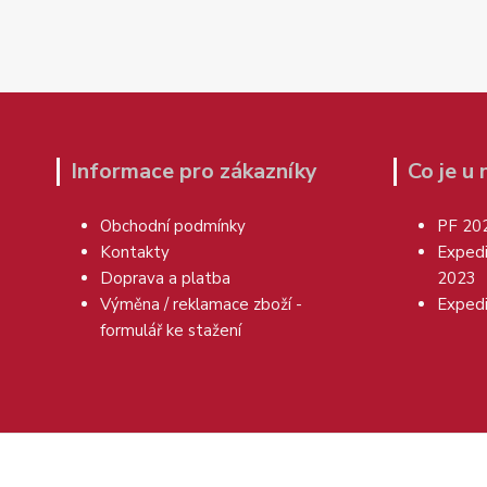
Informace pro zákazníky
Co je u
Obchodní podmínky
PF 20
Kontakty
Exped
Doprava a platba
2023
Výměna / reklamace zboží -
Exped
formulář ke stažení