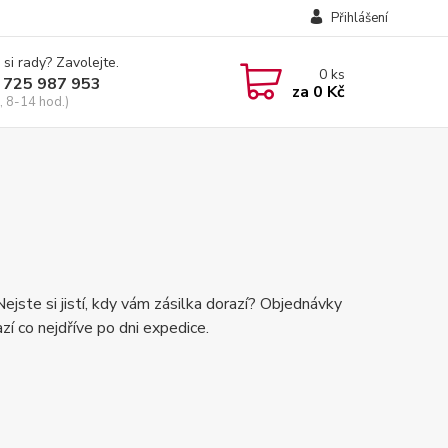
Přihlášení
 si rady? Zavolejte.
0
ks
 725 987 953
za
0 Kč
, 8-14 hod.)
te si jistí, kdy vám zásilka dorazí? Objednávky
í co nejdříve po dni expedice.