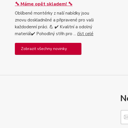
🔧 Máme opět skladem! 🔧
Oblíbené montérky z naší nabídky jsou
znovu doskladněné a připravené pro vaši
každodenní práci. 💪 ✔️ Kvalitní a odolný
materiál✔️ Pohodlný střih pro ...
číst celé
Zobrazit všechny novinky
N