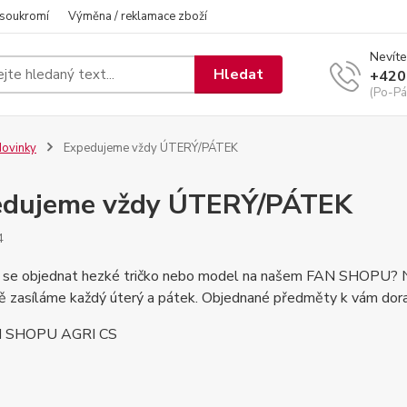
 soukromí
Výměna / reklamace zboží
Nevíte
Hledat
+420
(Po-Pá
ovinky
Expedujeme vždy ÚTERÝ/PÁTEK
edujeme vždy ÚTERÝ/PÁTEK
4
 se objednat hezké tričko nebo model na našem FAN SHOPU? Nejs
ě zasíláme každý úterý a pátek. Objednané předměty k vám doraz
 SHOPU AGRI CS