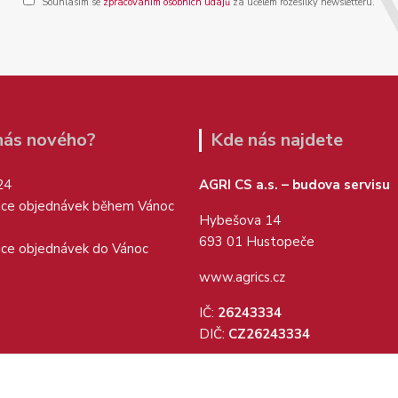
Souhlasím se
zpracováním osobních údajů
za účelem rozesílky newsletteru.
 nás nového?
Kde nás najdete
24
AGRI CS a.s. – budova servisu
ice objednávek během Vánoc
Hybešova 14
693 01 Hustopeče
ice objednávek do Vánoc
www.agrics.cz
IČ:
26243334
DIČ:
CZ26243334