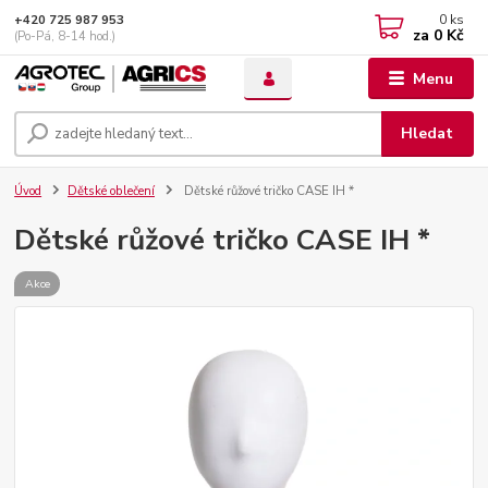
0
ks
+420 725 987 953
za
0 Kč
(Po-Pá, 8-14 hod.)
Menu
Hledat
Úvod
Dětské oblečení
Dětské růžové tričko CASE IH *
Dětské růžové tričko CASE IH *
Akce