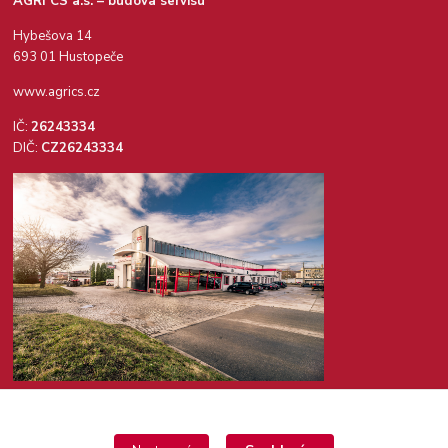
AGRI CS a.s. – budova servisu
Hybešova 14
693 01 Hustopeče
www.agrics.cz
IČ:
26243334
DIČ:
CZ26243334
Kontakty