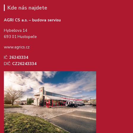
Kde nás najdete
AGRI CS a.s. – budova servisu
Hybešova 14
693 01 Hustopeče
www.agrics.cz
IČ:
26243334
DIČ:
CZ26243334