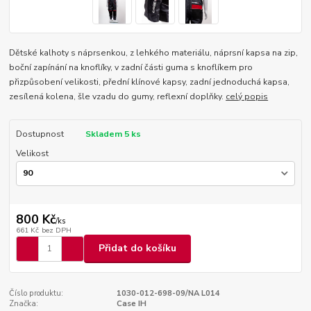
Dětské kalhoty s náprsenkou, z lehkého materiálu, náprsní kapsa na zip,
boční zapínání na knoflíky, v zadní části guma s knoflíkem pro
přizpůsobení velikosti, přední klínové kapsy, zadní jednoduchá kapsa,
zesílená kolena, šle vzadu do gumy, reflexní doplňky.
celý popis
Dostupnost
Skladem 5 ks
Velikost
800 Kč
/
ks
661 Kč
bez DPH
Přidat do košíku
Číslo produktu:
1030-012-698-09/NA L014
Značka:
Case IH