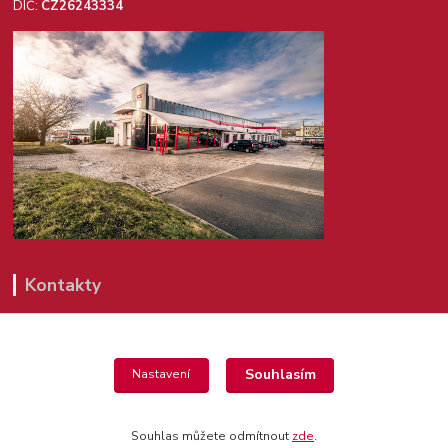
DIČ:
CZ26243334
Kontakty
+420 725 987 953
(Po-Pá, 8-14 hod.)
Souhlasím
Nastavení
shop@agrics.cz
Souhlas můžete odmítnout
zde
.