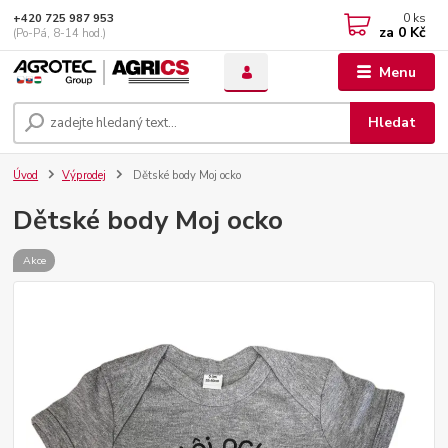
0
ks
+420 725 987 953
za
0 Kč
(Po-Pá, 8-14 hod.)
Menu
Hledat
Úvod
Výprodej
Dětské body Moj ocko
Dětské body Moj ocko
Akce