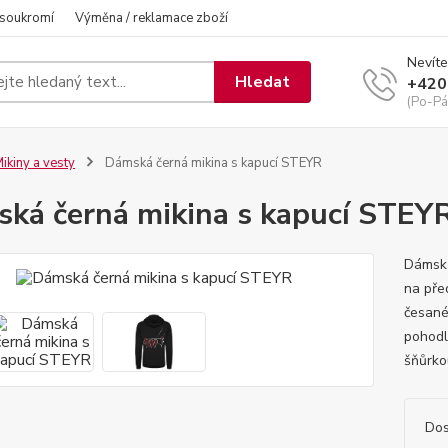
 soukromí
Výměna / reklamace zboží
Nevíte
Hledat
+420
(Po-Pá
ikiny a vesty
Dámská černá mikina s kapucí STEYR
ká černá mikina s kapucí STEY
Dámská
na pře
česané
pohodl
šňůrko
Dos