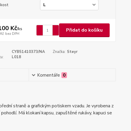
ikost
100 Kč
/
ks
Přidat do košíku
 Kč
bez DPH
CYB51410373/NA
Značka:
Steyr
u:
L018
Komentáře
0
ední straně a grafickým potiskem vzadu. Je vyrobena z
ohodlí. Má klokaní kapsu, zapuštěné rukávy, kapuci se