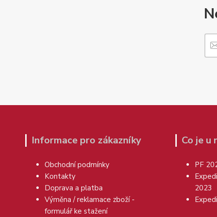
N
Informace pro zákazníky
Co je u
Obchodní podmínky
PF 20
Kontakty
Exped
Doprava a platba
2023
Výměna / reklamace zboží -
Exped
formulář ke stažení