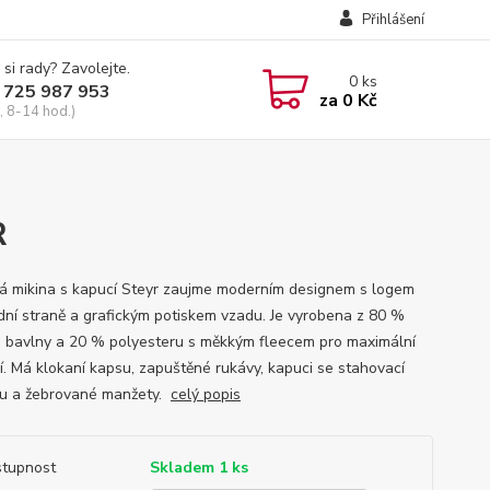
Přihlášení
 si rady? Zavolejte.
0
ks
 725 987 953
za
0 Kč
, 8-14 hod.)
R
 mikina s kapucí Steyr zaujme moderním designem s logem
dní straně a grafickým potiskem vzadu. Je vyrobena z 80 %
 bavlny a 20 % polyesteru s měkkým fleecem pro maximální
í. Má klokaní kapsu, zapuštěné rukávy, kapuci se stahovací
u a žebrované manžety.
celý popis
tupnost
Skladem 1 ks