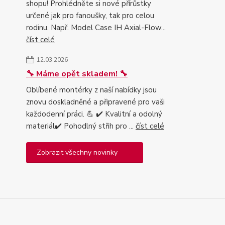
shopu! Prohlédněte si nové přírůstky
určené jak pro fanoušky, tak pro celou
rodinu. Např. Model Case IH Axial-Flow...
číst celé
12.03.2026
🔧 Máme opět skladem! 🔧
Oblíbené montérky z naší nabídky jsou
znovu doskladněné a připravené pro vaši
každodenní práci. 💪 ✔️ Kvalitní a odolný
materiál✔️ Pohodlný střih pro ...
číst celé
Zobrazit všechny novinky