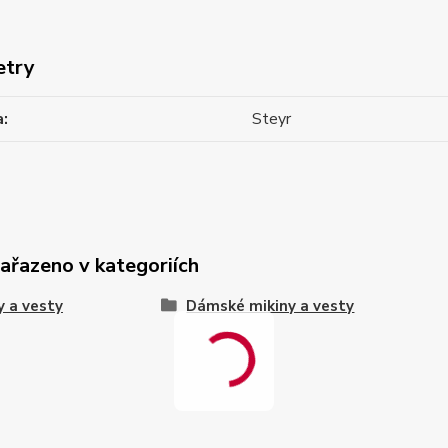
etry
a
Steyr
zařazeno v kategoriích
y a vesty
Dámské mikiny a vesty