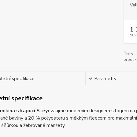
Vel
1 
909
Číslo
produkt
etní specifikace
Parametry
tní specifikace
ikina s kapucí Steyr
zaujme moderním designem s logem na př
ané bavlny a 20 % polyesteru s měkkým fleecem pro maximální p
í šňůrkou a žebrované manžety.