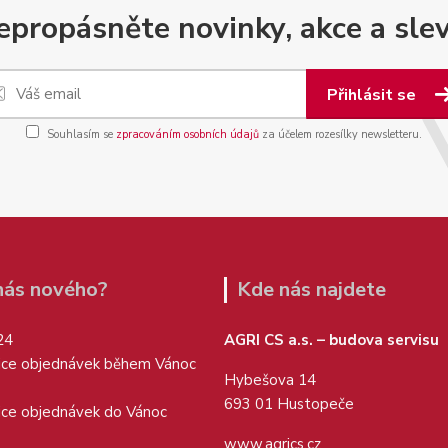
epropásněte novinky, akce a slev
Přihlásit se
Souhlasím se
zpracováním osobních údajů
za účelem rozesílky newsletteru.
 nás nového?
Kde nás najdete
24
AGRI CS a.s. – budova servisu
ice objednávek během Vánoc
Hybešova 14
693 01 Hustopeče
ice objednávek do Vánoc
www.agrics.cz