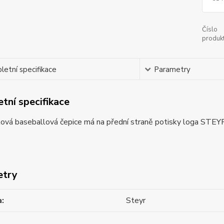
Číslo
produkt
etní specifikace
Parametry
tní specifikace
lová baseballová čepice má na přední straně potisky loga STEY
etry
a
Steyr