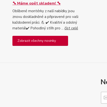
🔧 Máme opět skladem! 🔧
Oblíbené montérky z naší nabídky jsou
znovu doskladněné a připravené pro vaši
každodenní práci. 💪 ✔️ Kvalitní a odolný
materiál✔️ Pohodlný střih pro ...
číst celé
Zobrazit všechny novinky
N