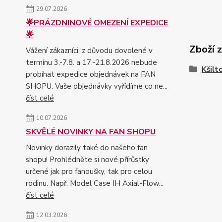
29.07.2026
🌟PRÁZDNINOVÉ OMEZENÍ EXPEDICE
🌟
Zboží 
Vážení zákazníci, z důvodu dovolené v
termínu 3.-7.8. a 17.-21.8.2026 nebude
Kšilt
probíhat expedice objednávek na FAN
SHOPU. Vaše objednávky vyřídíme co ne...
číst celé
10.07.2026
SKVĚLÉ NOVINKY NA FAN SHOPU
Novinky dorazily také do našeho fan
shopu! Prohlédněte si nové přírůstky
určené jak pro fanoušky, tak pro celou
rodinu. Např. Model Case IH Axial-Flow...
číst celé
12.03.2026