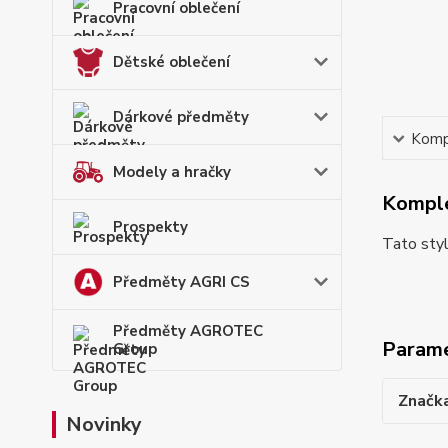
Pracovní oblečení
Dětské oblečení
Dárkové předměty
Kompl
Modely a hračky
Komple
Prospekty
Tato sty
Předměty AGRI CS
Předměty AGROTEC
Param
Group
Značk
Novinky