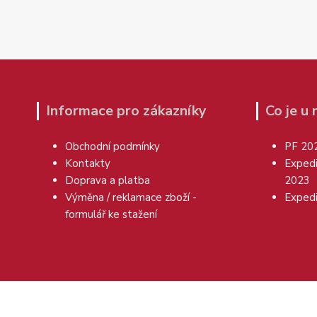
Informace pro zákazníky
Co je u
Obchodní podmínky
PF 20
Kontakty
Exped
Doprava a platba
2023
Výměna / reklamace zboží -
Exped
formulář ke stažení