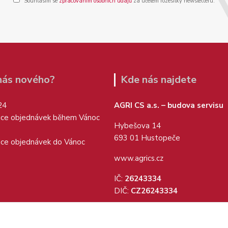
Souhlasím se
zpracováním osobních údajů
za účelem rozesílky newsletteru.
 nás nového?
Kde nás najdete
24
AGRI CS a.s. – budova servisu
ice objednávek během Vánoc
Hybešova 14
693 01 Hustopeče
ice objednávek do Vánoc
www.agrics.cz
IČ:
26243334
DIČ:
CZ26243334