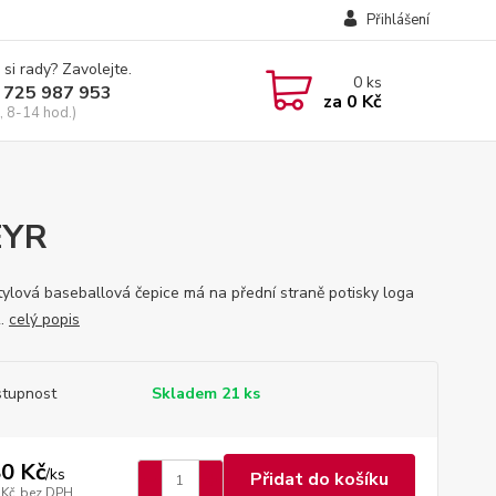
Přihlášení
 si rady? Zavolejte.
0
ks
 725 987 953
za
0 Kč
, 8-14 hod.)
EYR
tylová baseballová čepice má na přední straně potisky loga
.
celý popis
tupnost
Skladem 21 ks
0 Kč
/
ks
Přidat do košíku
 Kč
bez DPH