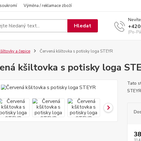
 soukromí
Výměna / reklamace zboží
Nevíte
Hledat
+420
(Po-Pá
šiltovky a čepice
Červená kšiltovka s potisky loga STEYR
ená kšiltovka s potisky loga ST
Tato s
STEYR
Dos
38
314