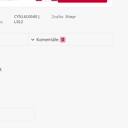
CY51410040 |
Značka:
Steyr
u:
L012
Komentáře
0
R.