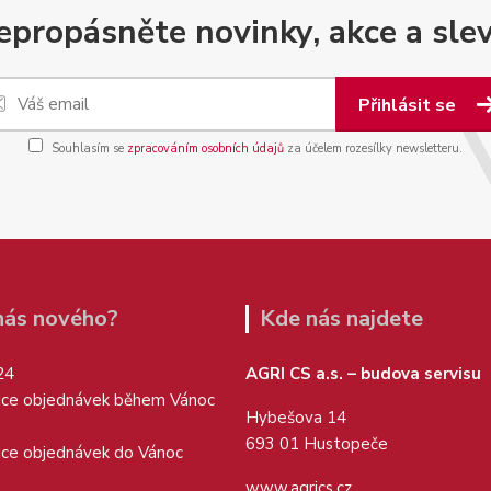
epropásněte novinky, akce a slev
Přihlásit se
Souhlasím se
zpracováním osobních údajů
za účelem rozesílky newsletteru.
 nás nového?
Kde nás najdete
24
AGRI CS a.s. – budova servisu
ice objednávek během Vánoc
Hybešova 14
693 01 Hustopeče
ice objednávek do Vánoc
www.agrics.cz