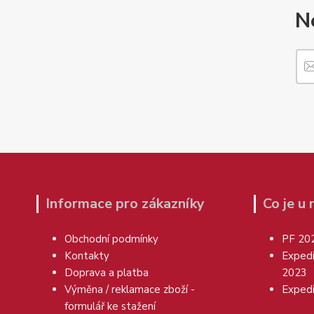
N
Informace pro zákazníky
Co je u
Obchodní podmínky
PF 20
Kontakty
Exped
Doprava a platba
2023
Výměna / reklamace zboží -
Exped
formulář ke stažení