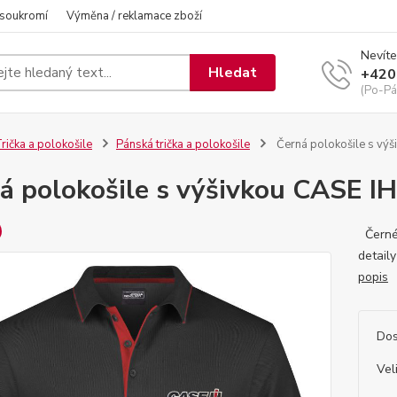
 soukromí
Výměna / reklamace zboží
Nevíte
Hledat
+420
(Po-Pá
rička a polokošile
Pánská trička a polokošile
Černá polokošile s výš
á polokošile s výšivkou CASE IH
Černé 
detail
popis
Dos
Vel