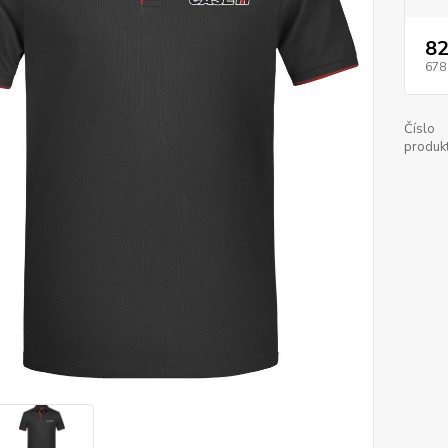
82
678
Číslo
produkt