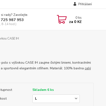
Přihlášení
 si rady? Zavolejte.
0
ks
 725 987 953
za
0 Kč
, 8-14 hod.)
ivkou CASE IH
polo s výšivkou CASE IH zaujme čistými liniemi, kontrastními
y a sportovně elegantním střihem. Materiál: 100% bavlna
celý
tupnost
Skladem 6 ks
ikost