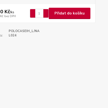
0 Kč
/
ks
Přidat do košíku
 Kč
bez DPH
POLOCASEIH_L/NA
u:
L024