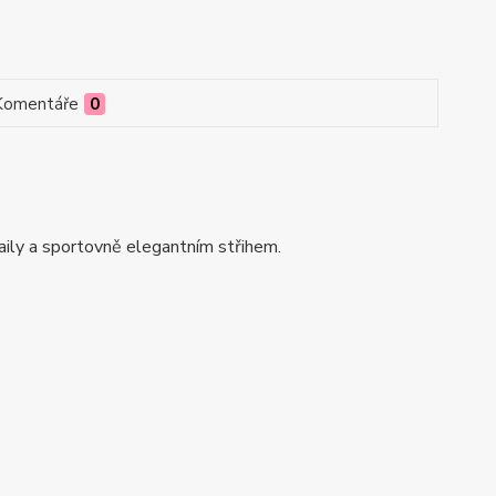
Komentáře
0
taily a sportovně elegantním střihem.