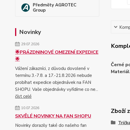
Předměty AGROTEC
Group
Kompl
Novinky
29.07.2026
Komple
🌟PRÁZDNINOVÉ OMEZENÍ EXPEDICE
🌟
Černé po
Vážení zákazníci, z důvodu dovolené v
Materiál
termínu 3.-7.8. a 17.-21.8.2026 nebude
probíhat expedice objednávek na FAN
SHOPU. Vaše objednávky vyřídíme co ne...
číst celé
10.07.2026
Zboží 
SKVĚLÉ NOVINKY NA FAN SHOPU
Tričk
Novinky dorazily také do našeho fan