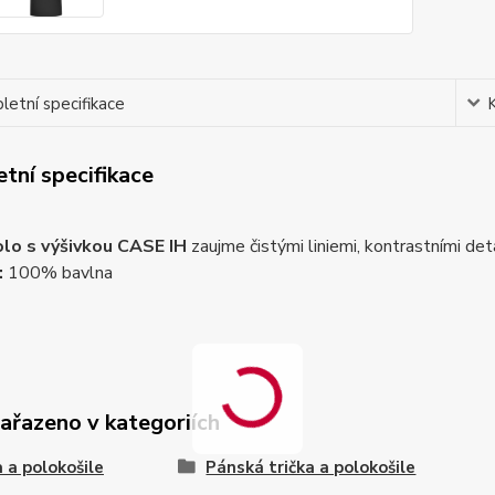
etní specifikace
tní specifikace
lo s výšivkou CASE IH
zaujme čistými liniemi, kontrastními de
:
100% bavlna
zařazeno v kategoriích
a a polokošile
Pánská trička a polokošile