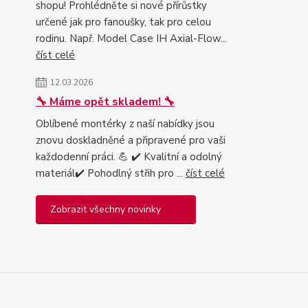
shopu! Prohlédněte si nové přírůstky
určené jak pro fanoušky, tak pro celou
rodinu. Např. Model Case IH Axial-Flow...
číst celé
12.03.2026
🔧 Máme opět skladem! 🔧
Oblíbené montérky z naší nabídky jsou
znovu doskladněné a připravené pro vaši
každodenní práci. 💪 ✔️ Kvalitní a odolný
materiál✔️ Pohodlný střih pro ...
číst celé
Zobrazit všechny novinky