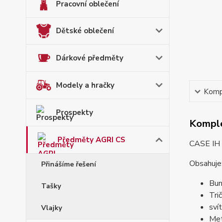
Pracovní oblečení
Dětské oblečení
Dárkové předměty
Modely a hračky
Kompl
Prospekty
Komple
Předměty AGRI CS
CASE IH 
Obsahuje
Přinášíme řešení
Bun
Tašky
Tri
svít
Vlajky
Met