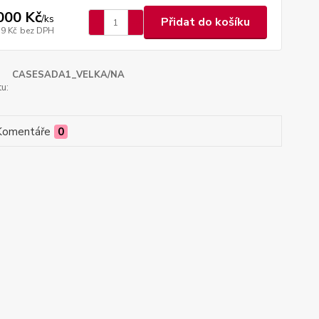
000 Kč
/
ks
Přidat do košíku
79 Kč
bez DPH
CASESADA1_VELKA/NA
u:
Komentáře
0