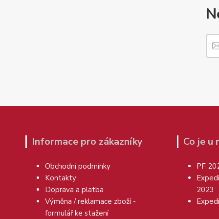
N
Informace pro zákazníky
Co je u
Obchodní podmínky
PF 20
Kontakty
Exped
Doprava a platba
2023
Výměna / reklamace zboží -
Exped
formulář ke stažení