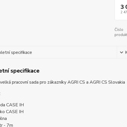
3 
2 4
Číslo
produkt
etní specifikace
tní specifikace
velká pracovní sada pro zákazníky AGRI CS a AGRI CS Slovakia
:
da CASE IH
čko CASE IH
ilna
r - 7m