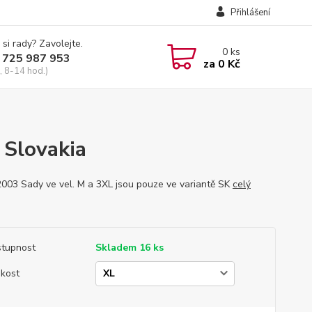
Přihlášení
 si rady? Zavolejte.
0
ks
 725 987 953
za
0 Kč
, 8-14 hod.)
Slovakia
2003 Sady ve vel. M a 3XL jsou pouze ve variantě SK
celý
tupnost
Skladem 16 ks
ikost