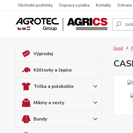
Obchodní podmínky
Doprava a platba
Kontakty
Ochrana
Úvod
P
Výprodej
CASE
Kšiltovky a čepice
Trička a polokošile
Mikiny a vesty
Bundy