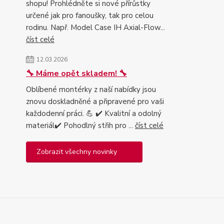
shopu! Prohlédněte si nové přírůstky
určené jak pro fanoušky, tak pro celou
rodinu. Např. Model Case IH Axial-Flow...
číst celé
12.03.2026
🔧 Máme opět skladem! 🔧
Oblíbené montérky z naší nabídky jsou
znovu doskladněné a připravené pro vaši
každodenní práci. 💪 ✔️ Kvalitní a odolný
materiál✔️ Pohodlný střih pro ...
číst celé
Zobrazit všechny novinky