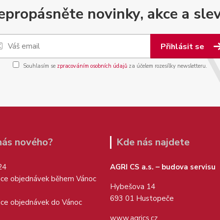
epropásněte novinky, akce a slev
Přihlásit se
Souhlasím se
zpracováním osobních údajů
za účelem rozesílky newsletteru.
 nás nového?
Kde nás najdete
24
AGRI CS a.s. – budova servisu
ice objednávek během Vánoc
Hybešova 14
693 01 Hustopeče
ice objednávek do Vánoc
www.agrics.cz