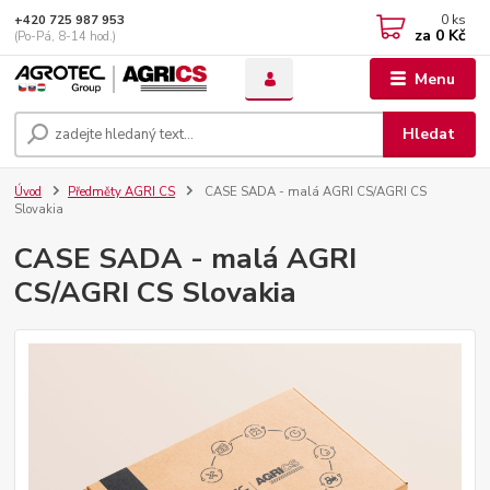
0
ks
+420 725 987 953
za
0 Kč
(Po-Pá, 8-14 hod.)
Menu
Hledat
Úvod
Předměty AGRI CS
CASE SADA - malá AGRI CS/AGRI CS
Slovakia
CASE SADA - malá AGRI
CS/AGRI CS Slovakia