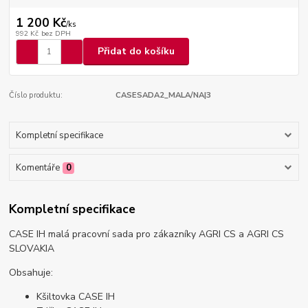
1 200 Kč
/
ks
992 Kč
bez DPH
Přidat do košíku
Číslo produktu:
CASESADA2_MALA/NA|3
Kompletní specifikace
Komentáře
0
Kompletní specifikace
CASE IH malá pracovní sada pro zákazníky AGRI CS a AGRI CS
SLOVAKIA
Obsahuje:
Kšiltovka CASE IH