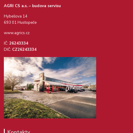
AGRI CS a.s. – budova servisu
Hybešova 14
693 01 Hustopeče
www.agrics.cz
IČ:
26243334
DIČ:
CZ26243334
Kontakty