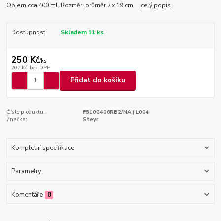
Objem cca 400 ml. Rozměr: průměr 7 x 19 cm
celý popis
Dostupnost
Skladem 11 ks
250 Kč
/
ks
207 Kč
bez DPH
Přidat do košíku
Číslo produktu:
F5100406RB2/NA | L004
Značka:
Steyr
Kompletní specifikace
Parametry
Komentáře
0