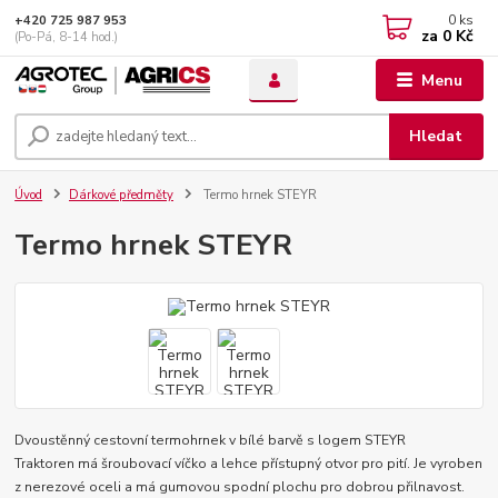
0
ks
+420 725 987 953
za
0 Kč
(Po-Pá, 8-14 hod.)
Menu
Hledat
Úvod
Dárkové předměty
Termo hrnek STEYR
Termo hrnek STEYR
Dvoustěnný cestovní termohrnek v bílé barvě s logem STEYR
Traktoren má šroubovací víčko a lehce přístupný otvor pro pití. Je vyroben
z nerezové oceli a má gumovou spodní plochu pro dobrou přilnavost.