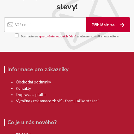
slevy!
Přihlásit se
Souhlasím se
zpracováním osobních údajů
za účelem rozesílky newsletteru.
Informace pro zákazníky
Obchodní podmínky
Kontakty
Doprava a platba
Výměna / reklamace zboží - formulář ke stažení
Co je u nás nového?