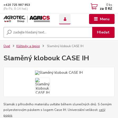
0
ks
+420 725 987 953
za
0 Kč
(Po-Pá, 8-14 hod.)
Menu
Hledat
Úvod
Kšiltovky a čepice
Slaměný klobouk CASE IH
Slaměný klobouk CASE IH
Slamák z přírodního materiálu uvítáte během slunečných dnů. S černým
polyesterovým páskem s logem Case IH. Univerzální velikost.
celý
popis