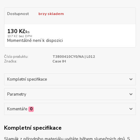
Dostupnost
brzy skladem
130 Kč
/
ks
107 Kč
bez DPH
Momentálně není k dispozici
Číslo produktu:
T3800410CY0/NA | L012
Značka:
Case IH
Kompletní specifikace
Parametry
Komentáře
0
Kompletní specifikace
Slamák z přírodního materiálu uvítáte během slunečných dnů. S