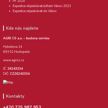
PF 2024
Expedice objednávek během Vánoc 2023
Expedice objednávek do Vánoc
Kde nás najdete
AGRI CS a.s. – budova servisu
Hybešova 14
693 01 Hustopeče
www.agrics.cz
IČ:
26243334
DIČ:
CZ26243334
Kontakty
+420 725 987 953