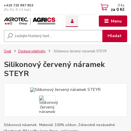
0
ks
+420 725 987 953
za
0 Kč
(Po-Pá, 8-14 hod.)
Menu
Hledat
Úvod
Dárkové předměty
Silikonový červený náramek STEYR
Silikonový červený náramek
STEYR
Silikonový náramek. Materiál: 100% silikon. Zdravotně nezávadné.
Vlastnosti: Bílá ražba loga Steyr.
celý popis