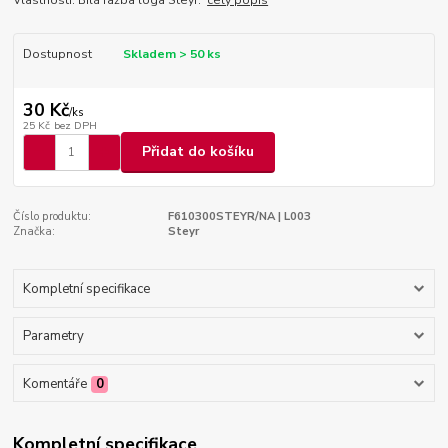
Dostupnost
Skladem > 50 ks
30 Kč
/
ks
25 Kč
bez DPH
Přidat do košíku
Číslo produktu:
F610300STEYR/NA | L003
Značka:
Steyr
Kompletní specifikace
Parametry
Komentáře
0
Kompletní specifikace