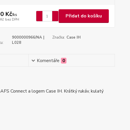
0 Kč
/
ks
Přidat do košíku
 Kč
bez DPH
9000000966/NA |
Značka:
Case IH
u:
L028
Komentáře
0
FS Connect a logem Case IH. Krátký rukáv, kulatý