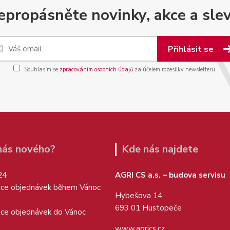
epropásněte novinky, akce a slev
Přihlásit se
Souhlasím se
zpracováním osobních údajů
za účelem rozesílky newsletteru.
 nás nového?
Kde nás najdete
24
AGRI CS a.s. – budova servisu
ice objednávek během Vánoc
Hybešova 14
693 01 Hustopeče
ice objednávek do Vánoc
www.agrics.cz