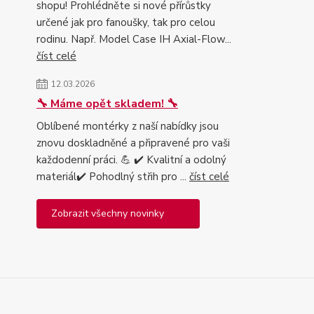
shopu! Prohlédněte si nové přírůstky
určené jak pro fanoušky, tak pro celou
rodinu. Např. Model Case IH Axial-Flow...
číst celé
12.03.2026
🔧 Máme opět skladem! 🔧
Oblíbené montérky z naší nabídky jsou
znovu doskladněné a připravené pro vaši
každodenní práci. 💪 ✔️ Kvalitní a odolný
materiál✔️ Pohodlný střih pro ...
číst celé
Zobrazit všechny novinky