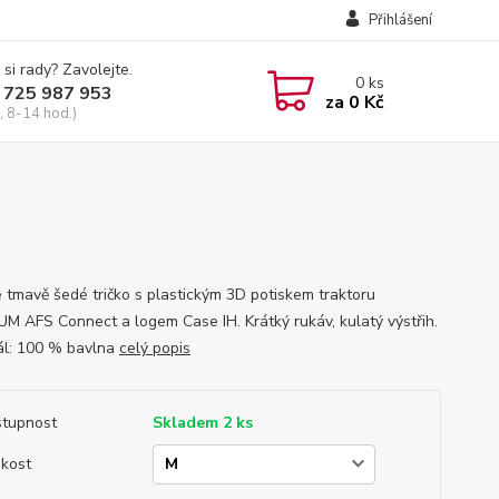
Přihlášení
 si rady? Zavolejte.
0
ks
 725 987 953
za
0 Kč
, 8-14 hod.)
 tmavě šedé tričko s plastickým 3D potiskem traktoru
 AFS Connect a logem Case IH. Krátký rukáv, kulatý výstřih.
ál: 100 % bavlna
celý popis
tupnost
Skladem 2 ks
ikost