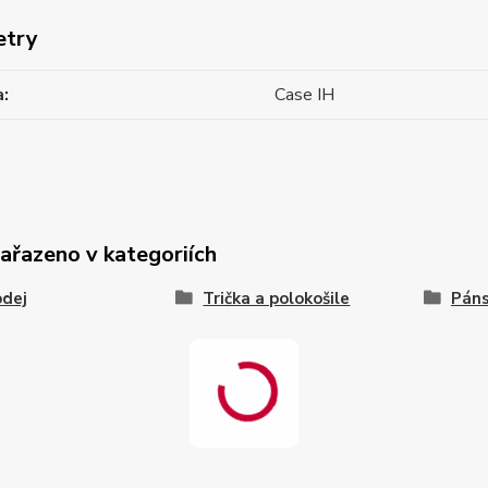
etry
a
Case IH
zařazeno v kategoriích
odej
Trička a polokošile
Páns