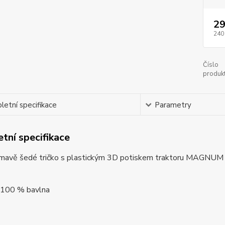
29
240
Číslo
produkt
etní specifikace
Parametry
tní specifikace
mavě šedé tričko s plastickým 3D potiskem traktoru MAGNUM A
: 100 % bavlna