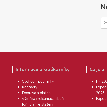
N
Informace pro zákazníky
Co je u
Obchodní podmínky
PF 20
Kontakty
Exped
Doprava a platba
2023
Výměna / reklamace zboží -
Exped
formulář ke stažení