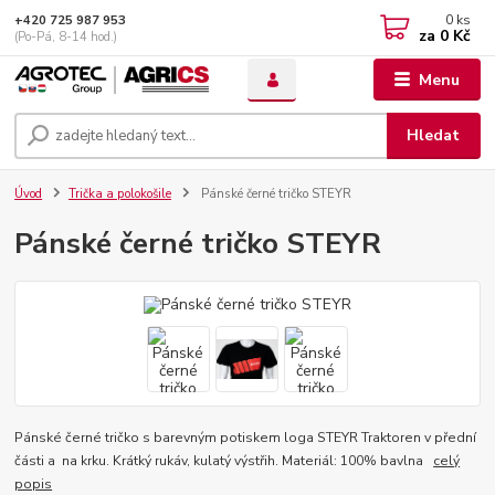
0
ks
+420 725 987 953
za
0 Kč
(Po-Pá, 8-14 hod.)
Menu
Hledat
Úvod
Trička a polokošile
Pánské černé tričko STEYR
Pánské černé tričko STEYR
Pánské černé tričko s barevným potiskem loga STEYR Traktoren v přední
části a na krku. Krátký rukáv, kulatý výstřih. Materiál: 100% bavlna
celý
popis