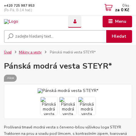
0
ks
+420 725 987 953
za
0 Kč
(Po-Pá, 8-14 hod.)
Menu
Hledat
Úvod
Mikiny a vesty
Pánská modrá vesta STEYR*
Pánská modrá vesta STEYR*
Akce
Prošívaná tmavě modrá vesta s červeno-bílou výšivkou loga STEYR
Traktoren na prsu a vzadu pod límcem, s kontrastním zipem, tvarovaná