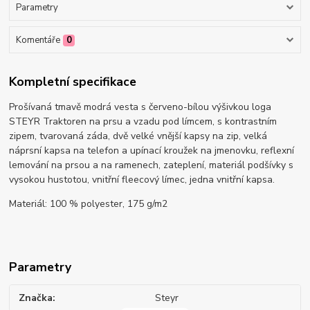
Parametry
Komentáře
0
Kompletní specifikace
Prošívaná tmavě modrá vesta s červeno-bílou výšivkou loga
STEYR Traktoren na prsu a vzadu pod límcem, s kontrastním
zipem, tvarovaná záda, dvě velké vnější kapsy na zip, velká
náprsní kapsa na telefon a upínací kroužek na jmenovku, reflexní
lemování na prsou a na ramenech, zateplení, materiál podšívky s
vysokou hustotou, vnitřní fleecový límec, jedna vnitřní kapsa.
Materiál: 100 % polyester, 175 g/m2
Parametry
Značka
Steyr