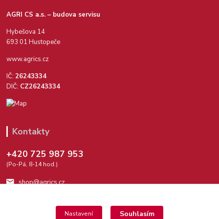
AGRI CS a.s. – budova servisu
Hybešova 14
693 01 Hustopeče
www.agrics.cz
IČ:
26243334
DIČ:
CZ26243334
Kontakty
+420 725 987 953
(Po-Pá, 8-14 hod.)
shop@agrics.cz
Souhlasím
Nastavení