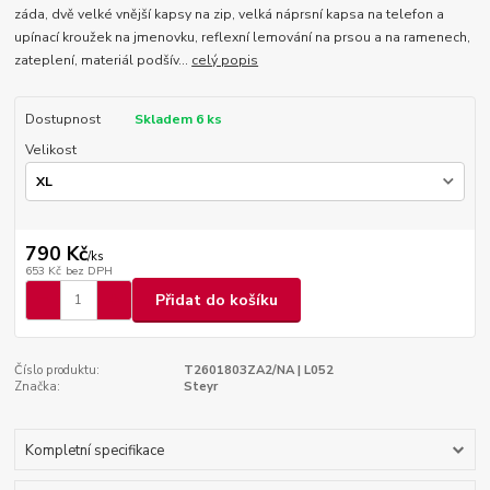
záda, dvě velké vnější kapsy na zip, velká náprsní kapsa na telefon a
upínací kroužek na jmenovku, reflexní lemování na prsou a na ramenech,
zateplení, materiál podšív...
celý popis
Dostupnost
Skladem 6 ks
Velikost
790 Kč
/
ks
653 Kč
bez DPH
Přidat do košíku
Číslo produktu:
T2601803ZA2/NA | L052
Značka:
Steyr
Kompletní specifikace