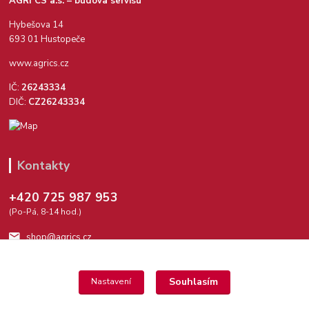
AGRI CS a.s. – budova servisu
Hybešova 14
693 01 Hustopeče
www.agrics.cz
IČ:
26243334
DIČ:
CZ26243334
Kontakty
+420 725 987 953
(Po-Pá, 8-14 hod.)
shop@agrics.cz
Souhlasím
Nastavení