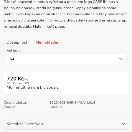
Pánské pracovní kalhoty s výšivkou a potiskem loga CASE IH, pas s
poutky na opasek, vzadu do gumy, přední kapsy s poutky na nářadí,
multifunkční kapsy na obou stranách, kolena zesílena 600D polyesterem
s možností vložení kolenních výztuh, dvě zadní kapsy, jedna na suchý zip,
reflexní doplňky. Materi...
celý popis
Dostupnost
Není skladem
Velikost
720 Kč
/
ks
595 Kč
bez DPH
Momentálně není k dispozici
Číslo produktu:
1020-003-805-54/NA | L014
Značka:
Case IH
Kompletní specifikace