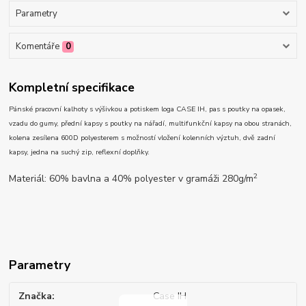
Parametry
Komentáře
0
Kompletní specifikace
Pánské pracovní kalhoty s výšivkou a potiskem loga CASE IH, pas s poutky na opasek,
vzadu do gumy, přední kapsy s poutky na nářadí, multifunkční kapsy na obou stranách,
kolena zesílena 600D polyesterem s možností vložení kolenních výztuh, dvě zadní
kapsy, jedna na suchý zip, reflexní doplňky.
2
Materiál: 60% bavlna a 40% polyester v gramáži 280g/m
Parametry
Značka
Case IH