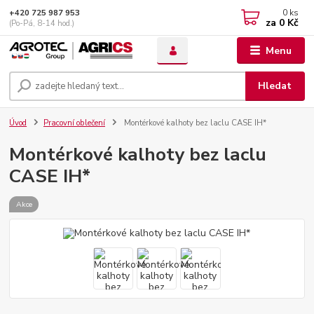
0
ks
+420 725 987 953
za
0 Kč
(Po-Pá, 8-14 hod.)
Menu
Hledat
Úvod
Pracovní oblečení
Montérkové kalhoty bez laclu CASE IH*
Montérkové kalhoty bez laclu
CASE IH*
Akce