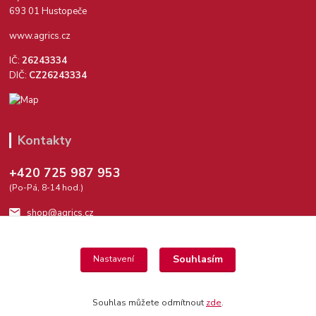
693 01 Hustopeče
www.agrics.cz
IČ:
26243334
DIČ:
CZ26243334
Kontakty
+420 725 987 953
(Po-Pá, 8-14 hod.)
shop@agrics.cz
Souhlasím
Nastavení
Souhlas můžete odmítnout
zde
.
Vytvořeno na
Eshop-rychle.cz