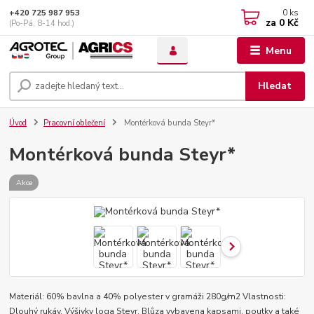
0
ks
+420 725 987 953
za
0 Kč
(Po-Pá, 8-14 hod.)
Menu
Hledat
Úvod
Pracovní oblečení
Montérková bunda Steyr*
Montérková bunda Steyr*
Akce
Materiál: 60% bavlna a 40% polyester v gramáži 280g/m2 Vlastnosti:
Dlouhý rukáv. Výšivky loga Steyr. Blůza vybavena kapsami, poutky a také