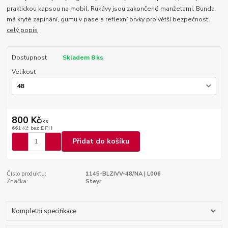
praktickou kapsou na mobil. Rukávy jsou zakončené manžetami. Bunda
má kryté zapínání, gumu v pase a reflexní prvky pro větší bezpečnost.
celý popis
Dostupnost
Skladem 8 ks
Velikost
800 Kč
/
ks
661 Kč
bez DPH
Přidat do košíku
Číslo produktu:
1145-BLZIVV-48/NA | L006
Značka:
Steyr
Kompletní specifikace