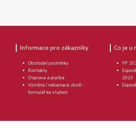
Informace pro zákazníky
Co je u
Obchodní podmínky
PF 20
Kontakty
Exped
Doprava a platba
2023
Výměna / reklamace zboží -
Exped
formulář ke stažení