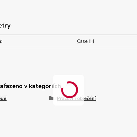
etry
a
Case IH
zařazeno v kategoriích
odej
Pracovní oblečení