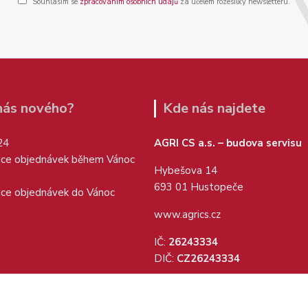
Souhlasím se
zpracováním osobních údajů
za účelem rozesílky newsletteru.
 nás nového?
Kde nás najdete
24
AGRI CS a.s. – budova servisu
ice objednávek během Vánoc
Hybešova 14
693 01 Hustopeče
ice objednávek do Vánoc
www.agrics.cz
IČ:
26243334
DIČ:
CZ26243334