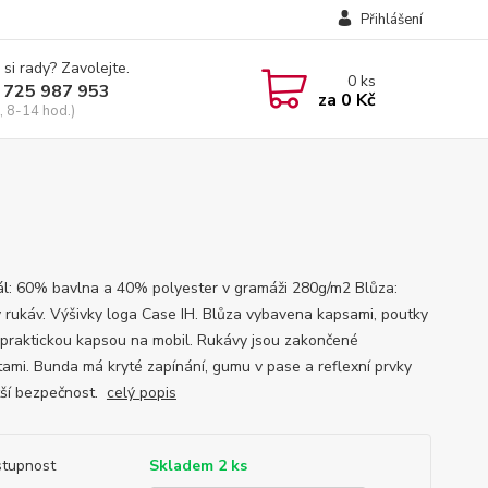
Přihlášení
 si rady? Zavolejte.
0
ks
 725 987 953
za
0 Kč
, 8-14 hod.)
ál: 60% bavlna a 40% polyester v gramáži 280g/m2 Blůza:
 rukáv. Výšivky loga Case IH. Blůza vybavena kapsami, poutky
 praktickou kapsou na mobil. Rukávy jsou zakončené
ami. Bunda má kryté zapínání, gumu v pase a reflexní prvky
tší bezpečnost.
celý popis
tupnost
Skladem 2 ks