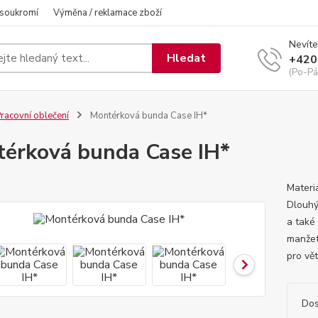
 soukromí
Výměna / reklamace zboží
Nevíte
Hledat
+420
(Po-Pá
racovní oblečení
Montérková bunda Case IH*
érková bunda Case IH*
Materi
Dlouhý
a také
manžet
pro vě
Dos