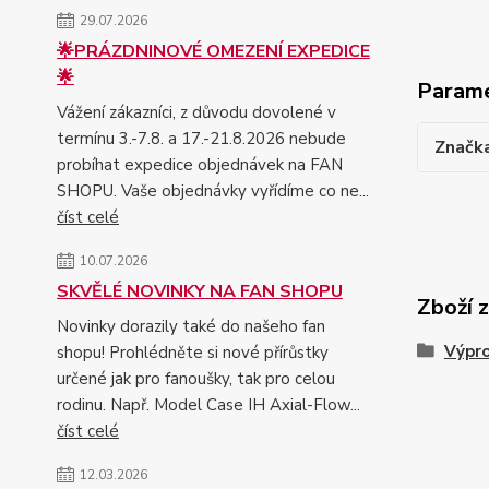
29.07.2026
🌟PRÁZDNINOVÉ OMEZENÍ EXPEDICE
🌟
Param
Vážení zákazníci, z důvodu dovolené v
termínu 3.-7.8. a 17.-21.8.2026 nebude
Značk
probíhat expedice objednávek na FAN
SHOPU. Vaše objednávky vyřídíme co ne...
číst celé
10.07.2026
SKVĚLÉ NOVINKY NA FAN SHOPU
Zboží 
Novinky dorazily také do našeho fan
Výpr
shopu! Prohlédněte si nové přírůstky
určené jak pro fanoušky, tak pro celou
rodinu. Např. Model Case IH Axial-Flow...
číst celé
12.03.2026