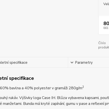
Vel
80
661
Číslo
produkt
etní specifikace
Parametry
tní specifikace
2
: 60% bavlna a 40% polyester v gramáži 280g/m
ouhý rukáv. Výšivky loga Case IH. Blůza vybavena kapsami, pout
 manžetami. Bunda má kryté zapínání, gumu v pase a reflexní pr