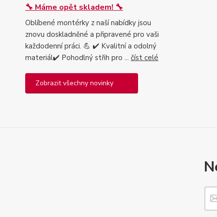
🔧 Máme opět skladem! 🔧
Oblíbené montérky z naší nabídky jsou
znovu doskladněné a připravené pro vaši
každodenní práci. 💪 ✔️ Kvalitní a odolný
materiál✔️ Pohodlný střih pro ...
číst celé
Zobrazit všechny novinky
N