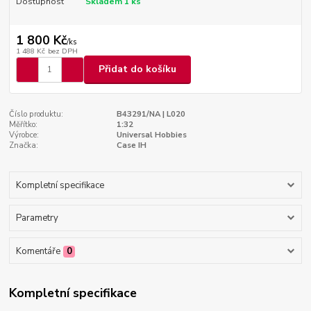
Dostupnost
Skladem 1 ks
1 800 Kč
/
ks
1 488 Kč
bez DPH
Přidat do košíku
Číslo produktu:
B43291/NA | L020
Měřítko:
1:32
Výrobce:
Universal Hobbies
Značka:
Case IH
Kompletní specifikace
Parametry
Komentáře
0
Kompletní specifikace