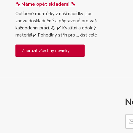
🔧 Máme opět skladem! 🔧
Oblíbené montérky z naší nabídky jsou
znovu doskladněné a připravené pro vaši
každodenní práci. 💪 ✔️ Kvalitní a odolný
materiál✔️ Pohodlný střih pro ...
číst celé
Zobrazit všechny novinky
N