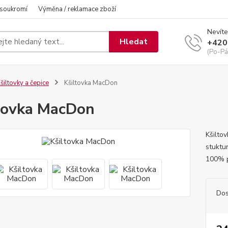
 soukromí
Výměna / reklamace zboží
Nevíte
Hledat
+420
(Po-Pá
šiltovky a čepice
Kšiltovka MacDon
tovka MacDon
Kšilto
stuktu
100% p
Dos